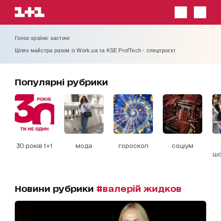
Голос країни: кастинг
Шлях майстра разом із Work.ua та KSE ProfTech - спецпроєкт
Популярні рубрики
30 років 1+1
мода
гороскоп
соціум
шо
Новини рубрики
#валерій жидков