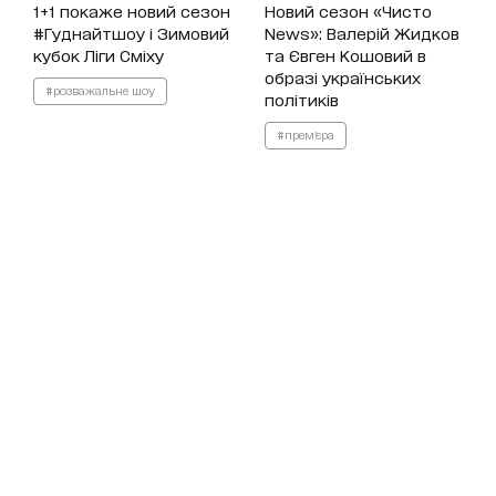
1+1 покаже новий сезон
Новий сезон «Чисто
#Гуднайтшоу і Зимовий
News»: Валерій Жидков
кубок Ліги Сміху
та Євген Кошовий в
образі українських
#розважальне шоу
політиків
#прем'єра