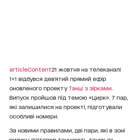
articleContent
21 жовтня на телеканалі
1+1 відбувся дев'ятий прямий ефір
оновленого проекту
Танці з зірками.
Випуск пройшов під темою «Цирк». 7 пар,
які залишилися на проекті, підготували
особливі номери.
За новими правилами, дві пари, які в зоні
ризику, відтепер танцюють танок за