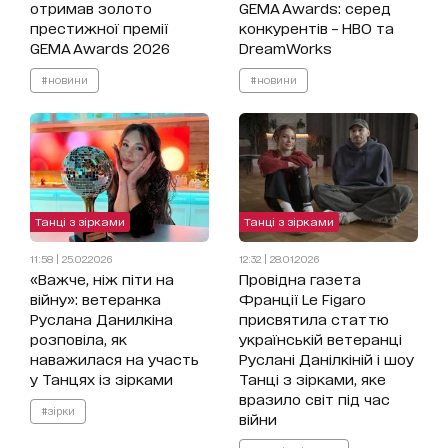
отримав золото
GEMA Awards: серед
престижної премії
конкурентів – HBO та
GEMA Awards 2026
DreamWorks
#новини
#новини
Танці з зірками
Танці з зірками
11:58 | 25.02.2026
12:32 | 28.01.2026
«Важче, ніж піти на
Провідна газета
війну»: ветеранка
Франції Le Figaro
Руслана Данилкіна
присвятила статтю
розповіла, як
українській ветеранці
наважилася на участь
Руслані Данілкіній і шоу
у Танцях із зірками
Танці з зірками, яке
вразило світ під час
#зірки
війни