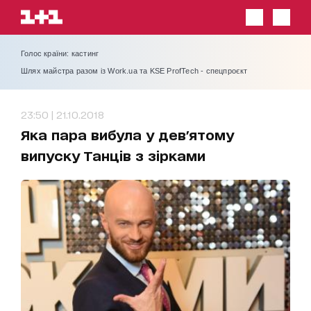
Голос країни: кастинг
Шлях майстра разом із Work.ua та KSE ProfTech - спецпроєкт
23:50 | 21.10.2018
Яка пара вибула у дев'ятому
випуску Танців з зірками