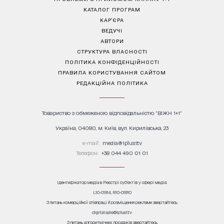
КАТАЛОГ ПРОГРАМ
КАР’ЄРА
ВЕДУЧІ
АВТОРИ
СТРУКТУРА ВЛАСНОСТІ
ПОЛІТИКА КОНФІДЕНЦІЙНОСТІ
ПРАВИЛА КОРИСТУВАННЯ САЙТОМ
РЕДАКЦІЙНА ПОЛІТИКА
Товариство з обмеженою відповідальністю "ВІЖН 1+1"
Україна, 04080, м. Київ, вул. Кирилівська, 23
е-mail:
media@1plus1.tv
Телефон:
+38 044 490 01 01
Ідентифікатор медіа в Реєстрі суб’єктів у сфері медіа:
L10-01914, R10-01810
З питань комерційної співпраці й розміщення реклами звертайтесь
digital.sale@1plus1.tv
З питань алгоритмічних продажів звертайтесь