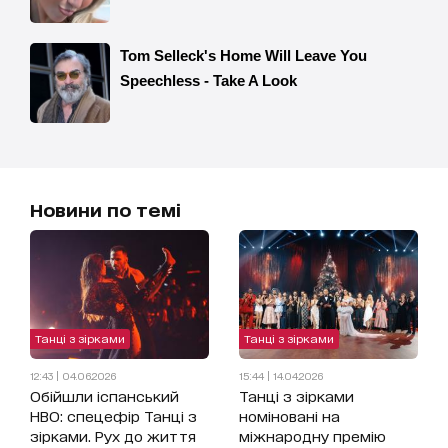
Новини по темі
Танці з зірками
Танці з зірками
12:43 | 04.06.2026
15:44 | 14.04.2026
Обійшли іспанський
Танці з зірками
HBO: спецефір Танці з
номіновані на
зірками. Рух до життя
міжнародну премію