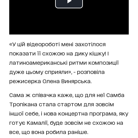
«У цій відеороботі мені захотілося
показати її схожою на дику кішку! І
латиноамериканські ритми композиції
дуже цьому сприяли», - розповіла
режисерка Олена Винярська.
Сама ж співачка каже, що для неї Самба
Тропікана стала стартом для зовсім
іншої себе, і нова концертна програма, яку
готує Камалії, буде зовсім не схожою на
все, що вона робила раніше.