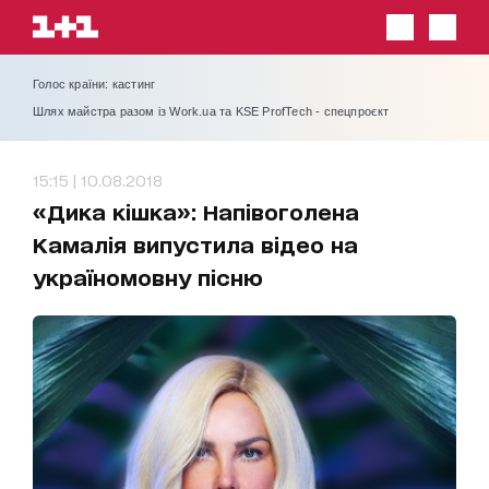
Голос країни: кастинг
Шлях майстра разом із Work.ua та KSE ProfTech - спецпроєкт
15:15 | 10.08.2018
«Дика кішка»: Напівоголена
Камалія випустила відео на
україномовну пісню