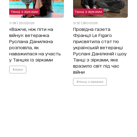
Танці з зірками
Танці з зірками
11:58 | 25.02.2026
12:32 | 28.01.2026
«Важче, ніж піти на
Провідна газета
війну»: ветеранка
Франції Le Figaro
Руслана Данилкіна
присвятила статтю
розповіла, як
українській ветеранці
наважилася на участь
Руслані Данілкіній і шоу
у Танцях із зірками
Танці з зірками, яке
вразило світ під час
#зірки
війни
#танці з зірками