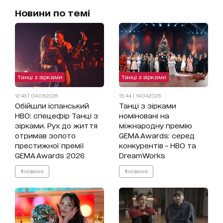
Новини по темі
Танці з зірками
Танці з зірками
12:43 | 04.06.2026
15:44 | 14.04.2026
Обійшли іспанський
Танці з зірками
HBO: спецефір Танці з
номіновані на
зірками. Рух до життя
міжнародну премію
отримав золото
GEMA Awards: серед
престижної премії
конкурентів – HBO та
GEMA Awards 2026
DreamWorks
#новини
#новини