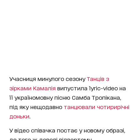
Учасниця минулого сезону
Танців з
зірками
Камалія
випустила lyric-video на
її україномовну пісню Самба Тропікана,
під яку нещодавно
танцювали чотирирічні
доньки
.
У відео співачка постає у новому образі,
до того ж доволі відвертому.