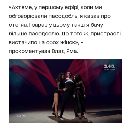
«Ахтеме, у першому ефірі, коли ми
обговорювали пасодобль, я казав про
стегна. І зараз у цьому танці я бачу
більше пасодоблю. До того ж, пристрасті
вистачило на обох жінок», –
прокоментував Влад Яма.