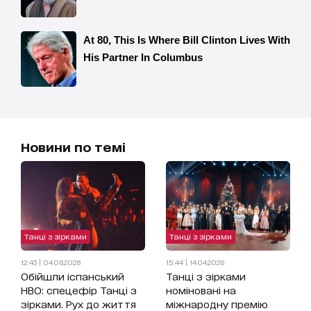
Новини по темі
Танці з зірками
Танці з зірками
12:43 | 04.06.2026
15:44 | 14.04.2026
Обійшли іспанський
Танці з зірками
HBO: спецефір Танці з
номіновані на
зірками. Рух до життя
міжнародну премію