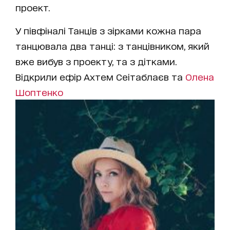
проект.
У півфіналі Танців з зірками кожна пара
танцювала два танці: з танцівником, який
вже вибув з проекту, та з дітками.
Відкрили ефір Ахтем Сеітаблаєв та
Олена
Шоптенко