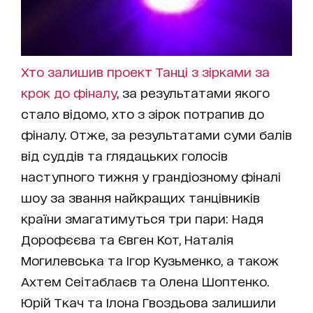
Хто залишив проект Танці з зірками за
крок до фіналу
, за результатами якого
стало відомо, хто з зірок потрапив до
фіналу. Отже, за результатами суми балів
від суддів та глядацьких голосів
наступного тижня у грандіозному фіналі
шоу за звання найкращих танцівників
країни змагатимуться три пари: Надя
Дорофєєва та Євген Кот, Наталія
Могилевська та Ігор Кузьменко, а також
Ахтем Сеітаблаєв та Олена Шоптенко.
Юрій Ткач та Ілона Гвоздьова залишили