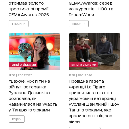
отримав золото
GEMA Awards: серед
престижної премії
конкурентів – HBO та
GEMA Awards 2026
DreamWorks
#новини
#новини
Танці з зірками
Танці з зірками
11:58 | 25.02.2026
12:32 | 28.01.2026
«Важче, ніж піти на
Провідна газета
війну»: ветеранка
Франції Le Figaro
Руслана Данилкіна
присвятила статтю
розповіла, як
українській ветеранці
наважилася на участь
Руслані Данілкіній і шоу
у Танцях із зірками
Танці з зірками, яке
вразило світ під час
#зірки
війни