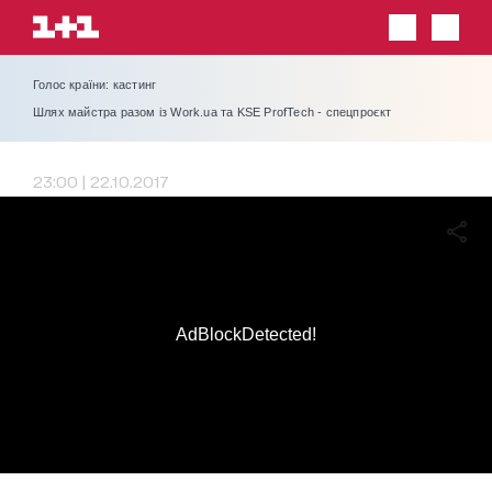
Голос країни: кастинг
Шлях майстра разом із Work.ua та KSE ProfTech - спецпроєкт
23:00 | 22.10.2017
AdBlockDetected!