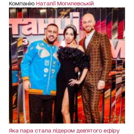
Компанію
Наталії Могилевській
Яка пара стала лідером дев'ятого ефіру