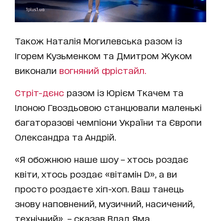
Також Наталія Могилевська разом із
Ігорем Кузьменком та Дмитром Жуком
виконали
вогняний фрістайл.
Стріт-дєнс
разом із Юрієм Ткачем та
Ілоною Гвоздьовою станцювали маленькі
багаторазові чемпіони України та Європи
Олександра та Андрій.
«Я обожнюю наше шоу – хтось роздає
квіти, хтось роздає «вітамін D», а ви
просто роздаєте хіп-хоп. Ваш танець
знову наповнений, музичний, насичений,
технічний», – сказав Влад Яма.