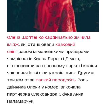
Олена Шоптенко кардинально змінила
імідж
, які станцювали
казковий
свінг
разом із маленькими призерами
чемпіонатів Києва Лерою і Дімою,
відтворивши на головному паркеті країни
чаювання із «Аліси у країні див». Другим
танцем став
палкий пасодобль
. Роль
двійника Олени у номері виконала
партнерка Олександра Скічка Анна
Паламарчук.