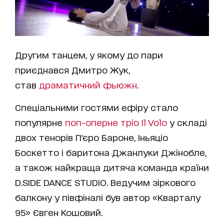
Другим танцем, у якому до пари
приєднався Дмитро Жук,
став
драматичний фьюжн
.
Спеціальними гостями ефіру стало
популярне
поп-оперне тріо Il Volo
у складі
двох тенорів П'єро Бароне, Іньяціо
Боскетто і баритона Джанлуки Джінобле,
а також найкраща дитяча команда країни
D.SIDE DANCE STUDIO. Ведучим зіркового
балкону у півфіналі був автор «Кварталу
95» Євген Кошовий.