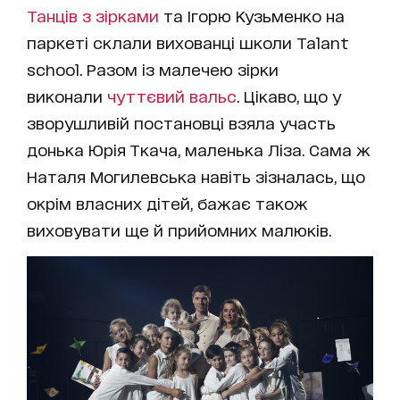
Танців з зірками
та Ігорю Кузьменко на
паркеті склали вихованці школи Talant
school. Разом із малечею зірки
виконали
чуттєвий вальс
. Цікаво, що у
зворушливій постановці взяла участь
донька Юрія Ткача, маленька Ліза. Сама ж
Наталя Могилевська навіть зізналась, що
окрім власних дітей, бажає також
виховувати ще й прийомних малюків.