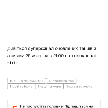
Дивіться суперфінал оновлених Танців з
зірками 29 жовтня о 21:00 на телеканалі
«1+1».
#Танці з зірками 2017
#наталія та ігор
#юрій та ілона
#надя та женя
#ахтем та олена
Не пропустіть головне! Підпишіться на