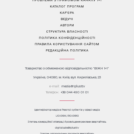
КАТАЛОГ ПРОГРАМ
КАР’ЄРА
ВЕДУЧІ
АВТОРИ
СТРУКТУРА ВЛАСНОСТІ
ПОЛІТИКА КОНФІДЕНЦІЙНОСТІ
ПРАВИЛА КОРИСТУВАННЯ САЙТОМ
РЕДАКЦІЙНА ПОЛІТИКА
Товариство з обмеженою відповідальністю "ВІЖН 1+1"
Україна, 04080, м. Київ, вул. Кирилівська, 23
е-mail:
media@1plus1.tv
Телефон:
+38 044 490 01 01
Ідентифікатор медіа в Реєстрі суб’єктів у сфері медіа:
L10-01914, R10-01810
З питань комерційної співпраці й розміщення реклами звертайтесь
digital.sale@1plus1.tv
З питань алгоритмічних продажів звертайтесь