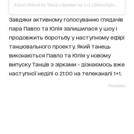
A post shared by Танці з зірками на 1+1 (@tanci1plus1)
on
Oct
Завдяки активному голосуванню глядачів
пара Павло та Юлія залишилася у шоу і
продовжить боротьбу у наступному ефірі
танцювального проекту. Який танець
виконаються Павло та Юлія у новому
випуску Танців з зірками - дізнаємось вже
наступної неділі о 21:00 на телеканалі 1+1.
Реклама