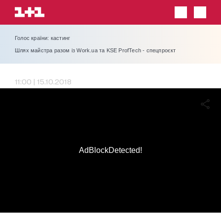
Голос країни: кастинг
Шлях майстра разом із Work.ua та KSE ProfTech - спецпроєкт
11:00 | 15.10.2018
AdBlockDetected!