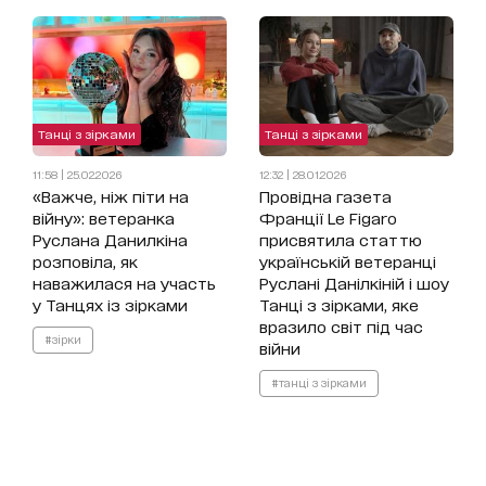
Танці з зірками
Танці з зірками
11:58 | 25.02.2026
12:32 | 28.01.2026
«Важче, ніж піти на
Провідна газета
війну»: ветеранка
Франції Le Figaro
Руслана Данилкіна
присвятила статтю
розповіла, як
українській ветеранці
наважилася на участь
Руслані Данілкіній і шоу
у Танцях із зірками
Танці з зірками, яке
вразило світ під час
#зірки
війни
#танці з зірками