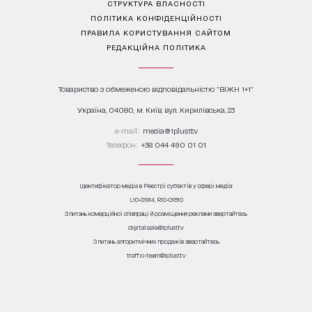
СТРУКТУРА ВЛАСНОСТІ
ПОЛІТИКА КОНФІДЕНЦІЙНОСТІ
ПРАВИЛА КОРИСТУВАННЯ САЙТОМ
РЕДАКЦІЙНА ПОЛІТИКА
Товариство з обмеженою відповідальністю "ВІЖН 1+1"
Україна, 04080, м. Київ, вул. Кирилівська, 23
е-mail:
media@1plus1.tv
Телефон:
+38 044 490 01 01
Ідентифікатор медіа в Реєстрі суб’єктів у сфері медіа:
L10-01914, R10-01810
З питань комерційної співпраці й розміщення реклами звертайтесь
digital.sale@1plus1.tv
З питань алгоритмічних продажів звертайтесь
traffic-team@1plus1.tv