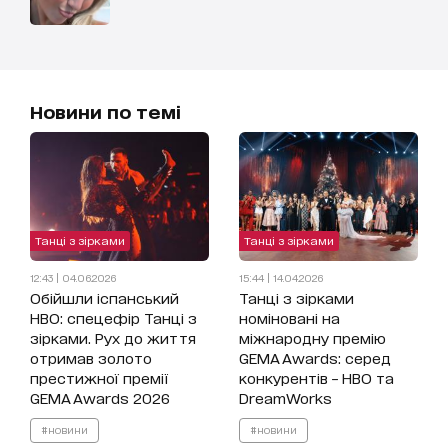
Новини по темі
Танці з зірками
Танці з зірками
12:43 | 04.06.2026
15:44 | 14.04.2026
Обійшли іспанський
Танці з зірками
HBO: спецефір Танці з
номіновані на
зірками. Рух до життя
міжнародну премію
отримав золото
GEMA Awards: серед
престижної премії
конкурентів – HBO та
GEMA Awards 2026
DreamWorks
#новини
#новини