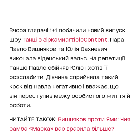
Вчора глядачі 1+1 побачили новий випуск
шоу
Танці з зірками
articleContent
. Пара
Павло Вишняков та Юлія Сахневич
виконала віденський вальс. На репетиції
танцю Павло обійняв Юлю і хотів її
розслабити. Дівчина сприйняла такий
крок від Павла негативно і вважає, що
він переступив межу особистого життя й
роботи.
ЧИТАЙТЕ ТАКОЖ:
Вишняков проти Ями: Чия
самба «Маска» вас вразила більше?