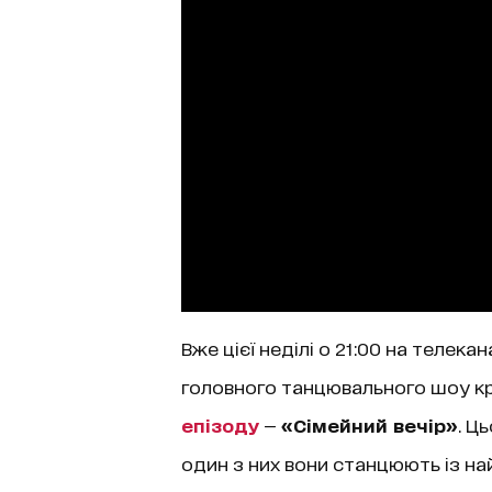
Вже цієї неділі о 21:00 на телека
головного танцювального шоу кра
епізоду
—
«Сімейний вечір»
. Ц
один з них вони станцюють із н