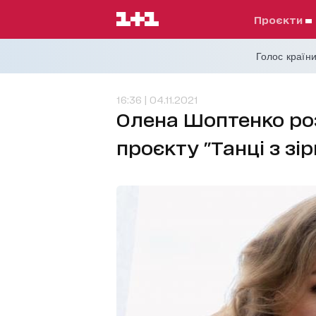
проєкти
Голос країни
16:36 | 04.11.2021
Олена Шоптенко роз
проєкту "Танці з зі