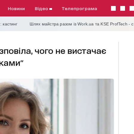
Новини
відео
телепрограма
: кастинг
Шлях майстра разом із Work.ua та KSE ProfTech - 
повіла, чого не вистачає
рками"