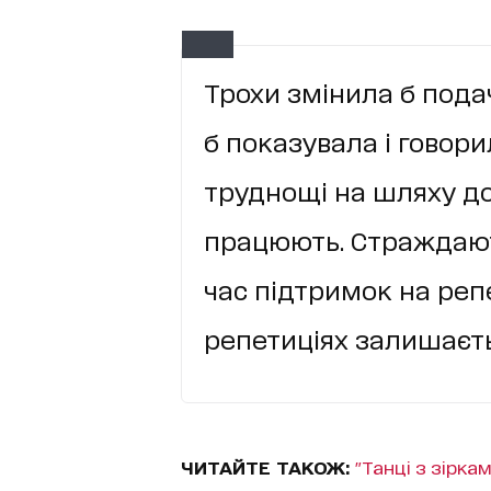
Трохи змінила б пода
б показувала і говори
труднощі на шляху до
працюють. Страждають
час підтримок на репе
репетиціях залишаєть
ЧИТАЙТЕ ТАКОЖ:
"Танці з зірк