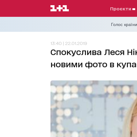
проєкти
Голос країни
13:40 | 22.01.2019
Спокуслива Леся Ні
новими фото в куп