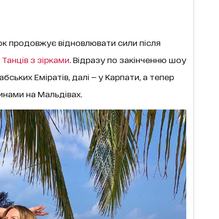
юк продовжує відновлювати сили після
і
Танців з зірками
. Відразу по закінченню шоу
ських Еміратів, далі — у Карпати, а тепер
инами на Мальдівах.