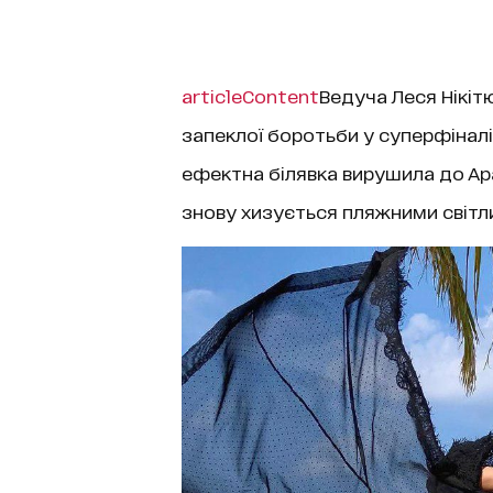
articleContent
Ведуча Леся Нікіт
запеклої боротьби у суперфінал
ефектна білявка вирушила до Араб
знову хизується пляжними світл