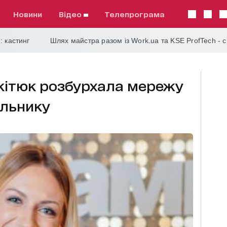
Новини
відео
телепрограма
: кастинг
Шлях майстра разом із Work.ua та KSE ProfTech - 
кітюк розбурхала мережу
альнику