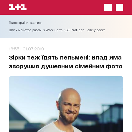
Голос країни: кастинг
Шлях майстра разом із Work.ua та KSE ProfTech - спецпроєкт
18:55 | 01.07.2019
Зірки теж їдять пельмені: Влад Яма
зворушив душевним сімейним фото