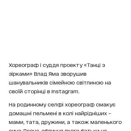
Хореограф і суддя проекту «Танці з
зірками» Влад Яма зворушив
шанувальників сімейною світлиною на
своїй сторінці в Instagram.
На родинному селфі хореограф смакує
домашні пельмені в колі найрідніших –
мами, тата, дружини, а також маленького
сина Леона, обличчя якого батьки не