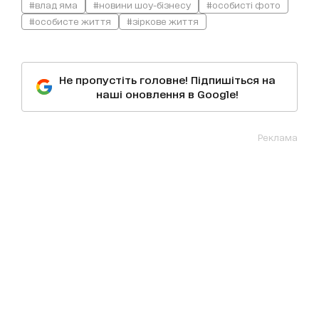
#влад яма
#новини шоу-бізнесу
#особисті фото
#особисте життя
#зіркове життя
Не пропустіть головне! Підпишіться на
наші оновлення в Google!
Реклама