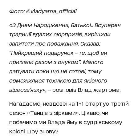
Фото: @vladyama_official
«
З Днем Народження, Батько!..
Всупереч
традиції вдалих сюрпризів, вирішили
запитати
про
побажання. Сказав:
“Найкращий подарунок – те, що
б
ви
приїхали разом
з онуком”. Малого
дарувати поки що не готові, тому
обмежилися технікою для якісного
відеозв‘язку
»,
– розповів Влад жартома.
Нагадаємо, невдовзі на 1+1 стартує третій
сезон «Танців з зірками». Цікаво, чи
побачимо ми Влада Яму в суддівському
кріслі шоу знову?