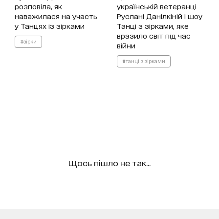
розповіла, як
українській ветеранці
наважилася на участь
Руслані Данілкіній і шоу
у Танцях із зірками
Танці з зірками, яке
вразило світ під час
#зірки
війни
#танці з зірками
Щось пішло не так...