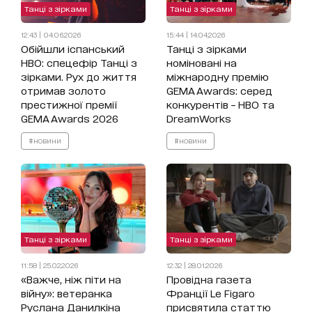
Танці з зірками
Танці з зірками
12:43 | 04.06.2026
15:44 | 14.04.2026
Обійшли іспанський
Танці з зірками
HBO: спецефір Танці з
номіновані на
зірками. Рух до життя
міжнародну премію
отримав золото
GEMA Awards: серед
престижної премії
конкурентів – HBO та
GEMA Awards 2026
DreamWorks
#новини
#новини
Танці з зірками
Танці з зірками
11:58 | 25.02.2026
12:32 | 28.01.2026
«Важче, ніж піти на
Провідна газета
війну»: ветеранка
Франції Le Figaro
Руслана Данилкіна
присвятила статтю