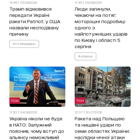
14:45 | 05.08.2026
11:45 | 05.08.2026
Трамп відмовився
Люди загинули,
передати Україні
чекаючи на потяг:
ракети Patriot: у США
моторошні подробиці
назвали несподівану
одного з
причину
найпотужніших ударів
по Києву і області 5
#1+1 Марафон
серпня
#новини
ТСН
ТСН
11:50 | 04.08.2026
12:07 | 30.07.2026
Україна ніколи не буде
Ракета над Польщею
в НАТО: Залужний
та нищівні удари по
пояснив, чому вступ до
семи областях України:
альянсу неможливий
наслідки нічної атаки