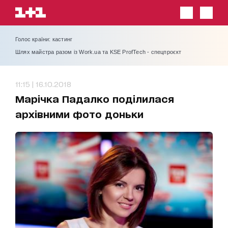
Голос країни: кастинг
Шлях майстра разом із Work.ua та KSE ProfTech - спецпроєкт
11:15 | 16.10.2018
Марічка Падалко поділилася
архівними фото доньки