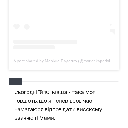
A post shared by Марічка Падалко (@marichkapadalko)
on
Oc
Сьогодні їй 10! Маша - така моя
гордість, що я тепер весь час
намагаюся відповідати високому
званню її Мами.