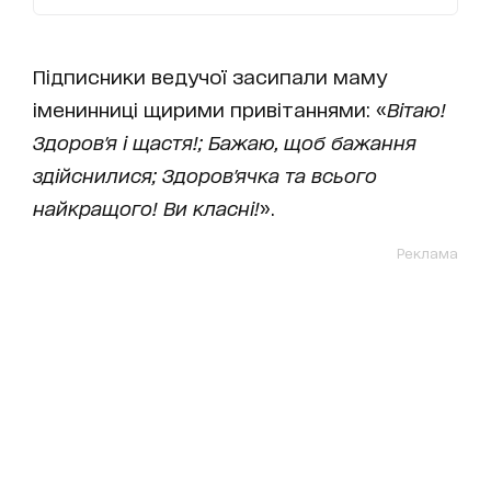
Підписники ведучої засипали маму
іменинниці щирими привітаннями: «
Вітаю!
Здоров'я і щастя!; Бажаю, щоб бажання
здiйснилися; Здоров'ячка та всього
найкращого! Ви класні!
».
Реклама