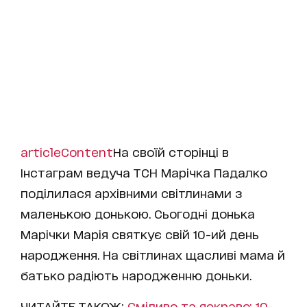
articleContent
На своїй сторінці в
Інстаграм ведуча ТСН Марічка Падалко
поділилася архівними світлинами з
маленькою донькою. Сьогодні донька
Марічки Марія святкує свій 10-ий день
народження. На світлинах щасливі мама й
батько радіють народженню доньки.
ЧИТАЙТЕ ТАКОЖ:
Сміливо та яскраво: 10-