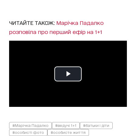
ЧИТАЙТЕ ТАКОЖ:
Марічка Падалко
розповіла про перший ефір на 1+1
#Марічка Падалко
#ведучі 1+1
#батьки і діти
#особисті фото
#особисте життя