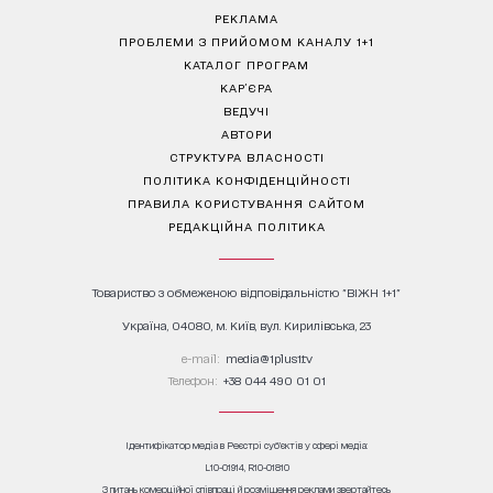
РЕКЛАМА
ПРОБЛЕМИ З ПРИЙОМОМ КАНАЛУ 1+1
КАТАЛОГ ПРОГРАМ
КАР’ЄРА
ВЕДУЧІ
АВТОРИ
СТРУКТУРА ВЛАСНОСТІ
ПОЛІТИКА КОНФІДЕНЦІЙНОСТІ
ПРАВИЛА КОРИСТУВАННЯ САЙТОМ
РЕДАКЦІЙНА ПОЛІТИКА
Товариство з обмеженою відповідальністю "ВІЖН 1+1"
Україна, 04080, м. Київ, вул. Кирилівська, 23
е-mail:
media@1plus1.tv
Телефон:
+38 044 490 01 01
Ідентифікатор медіа в Реєстрі суб’єктів у сфері медіа:
L10-01914, R10-01810
З питань комерційної співпраці й розміщення реклами звертайтесь