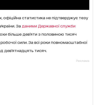
х, офіційна статистика не підтверджує тезу
України. За
даними Державної служби
рохи більше дев’яти з половиною тисяч
 робочої сили. За всі роки повномасштабної
ад дев’ятнадцять тисяч.
Реклама