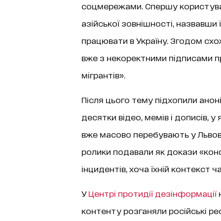
соцмережами. Спершу користувач
азійської зовнішності, назвавши 
працювати в Україну. Згодом схо
вже з некоректними підписами пр
мігрантів».
Після цього тему підхопили анон
десятки відео, мемів і дописів, 
вже масово перебувають у Львові,
ролики подавали як докази «конф
інцидентів, хоча їхній контекст 
У
Центрі протидії дезінформації
контенту розганяли російські ре