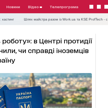
Новини
відео
телепрограма
: кастинг
Шлях майстра разом із Work.ua та KSE ProfTech - 
роботу»: в Центрі протидії
или, чи справді іноземців
раїну