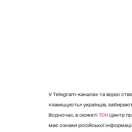
У Telegram-каналах та відео ств
«заміщують» українців, забирают
Водночас, в сюжеті
ТСН
Центр про
має ознаки російської інформацій