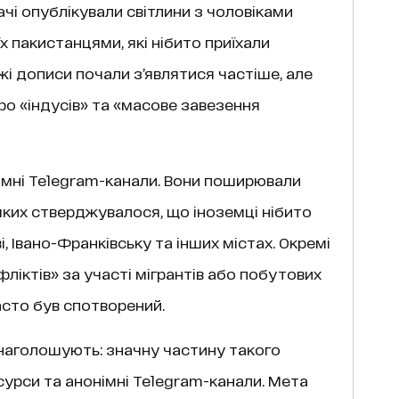
і опублікували світлини з чоловіками
їх пакистанцями, які нібито приїхали
жі дописи почали з’являтися частіше, але
о «індусів» та «масове завезення
імні Telegram-канали. Вони поширювали
у яких стверджувалося, що іноземці нібито
 Івано-Франківську та інших містах. Окремі
ліктів» за участі мігрантів або побутових
часто був спотворений.
наголошують: значну частину такого
сурси та анонімні Telegram-канали. Мета