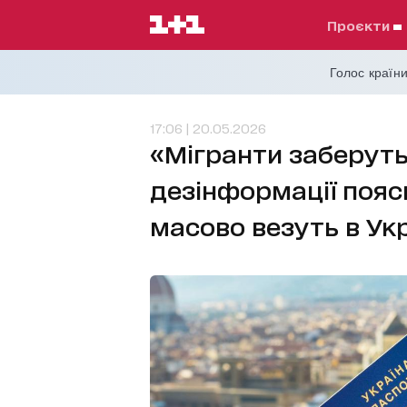
проєкти
Голос країни
17:06 | 20.05.2026
«Мігранти заберуть 
дезінформації поясн
масово везуть в Ук