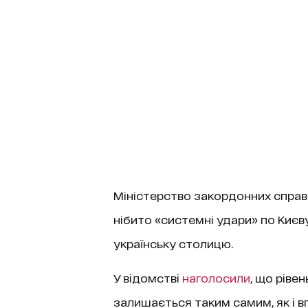
Міністерство закордонних справ У
нібито «системні удари» по Києв
українську столицю.
У відомстві
наголосили
, що ріве
залишається таким самим, як і 