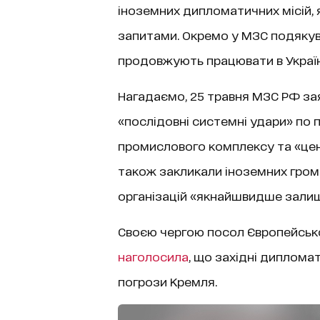
іноземних дипломатичних місій,
запитами. Окремо у МЗС подякув
продовжують працювати в Україні
Нагадаємо, 25 травня МЗС РФ зая
«послідовні системні удари» по 
промислового комплексу та «цент
також закликали іноземних грома
організацій «якнайшвидше залиш
Своєю чергою посол Європейсько
наголосила
, що західні диплома
погрози Кремля.