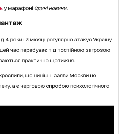
ь
у марафоні
Єдині новини
.
шантаж
 4 роки і 3 місяці регулярно атакує Україну
 цей час перебуває під постійною загрозою
буваються практично щотижня.
креслили, що нинішні заяви Москви не
пеку, а є черговою спробою психологічного