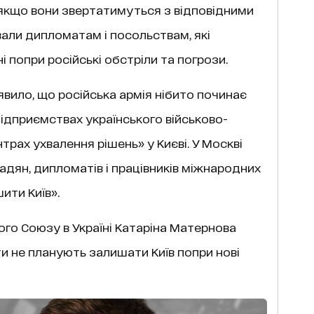
 якщо вони звертатимуться з відповідними
али дипломатам і посольствам, які
 попри російські обстріли та погрози.
вило, що російська армія нібито починає
підприємствах українського військово-
рах ухвалення рішень» у Києві. У Москві
дян, дипломатів і працівників міжнародних
ити Київ».
го Союзу в Україні Катаріна Матернова
ти не планують залишати Київ попри нові