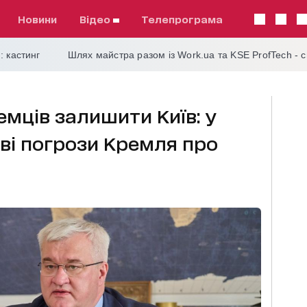
Новини
відео
телепрограма
: кастинг
Шлях майстра разом із Work.ua та KSE ProfTech - 
емців залишити Київ: у
ові погрози Кремля про