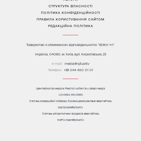
СТРУКТУРА ВЛАСНОСТІ
ПОЛІТИКА КОНФІДЕНЦІЙНОСТІ
ПРАВИЛА КОРИСТУВАННЯ САЙТОМ
РЕДАКЦІЙНА ПОЛІТИКА
Товариство з обмеженою відповідальністю "ВІЖН 1+1"
Україна, 04080, м. Київ, вул. Кирилівська, 23
е-mail:
media@1plus1.tv
Телефон:
+38 044 490 01 01
Ідентифікатор медіа в Реєстрі суб’єктів у сфері медіа:
L10-01914, R10-01810
З питань комерційної співпраці й розміщення реклами звертайтесь
digital.sale@1plus1.tv
З питань алгоритмічних продажів звертайтесь
traffic-team@1plus1.tv