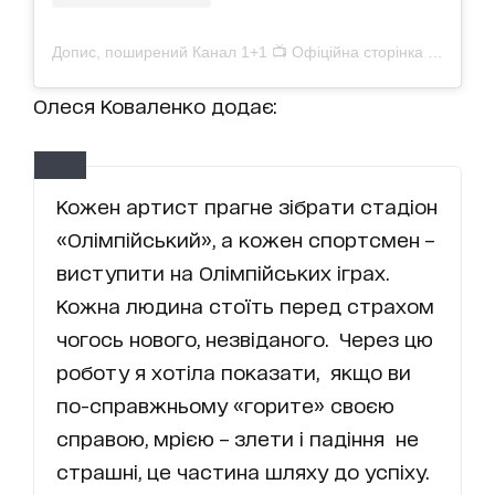
Допис, поширений Канал 1+1 📺 Офіційна сторінка (@1plus1_ua)
Олеся Коваленко додає:
Кожен артист прагне зібрати стадіон
«Олімпійський», а кожен спортсмен –
виступити на Олімпійських іграх.
Кожна людина стоїть перед страхом
чогось нового, незвіданого. Через цю
роботу я хотіла показати, якщо ви
по-справжньому «горите» своєю
справою, мрією – злети і падіння не
страшні, це частина шляху до успіху.