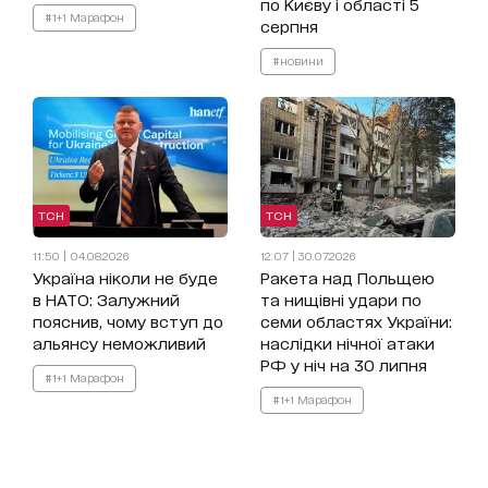
по Києву і області 5
#1+1 Марафон
серпня
#новини
ТСН
ТСН
11:50 | 04.08.2026
12:07 | 30.07.2026
Україна ніколи не буде
Ракета над Польщею
в НАТО: Залужний
та нищівні удари по
пояснив, чому вступ до
семи областях України:
альянсу неможливий
наслідки нічної атаки
РФ у ніч на 30 липня
#1+1 Марафон
#1+1 Марафон