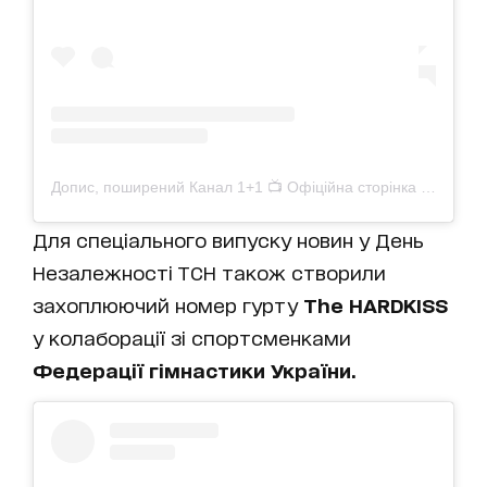
Допис, поширений Канал 1+1 📺 Офіційна сторінка (@1plus1_ua)
Для спеціального випуску новин у День
Незалежності ТСН також створили
захоплюючий номер гурту
The HARDKISS
у колаборації зі спортсменками
Федерації гімнастики України.