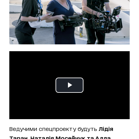
Ведучими спецпроекту будуть
Лідія
Таран, Наталія Мосейчук та Алла