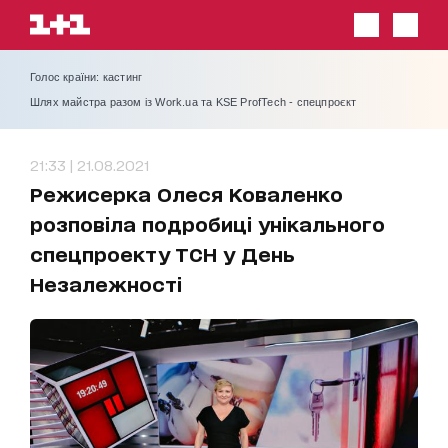
Голос країни: кастинг
Шлях майстра разом із Work.ua та KSE ProfTech - спецпроєкт
21:33 | 21.08.2021
Режисерка Олеся Коваленко
розповіла подробиці унікального
спецпроекту ТСН у День
Незалежності