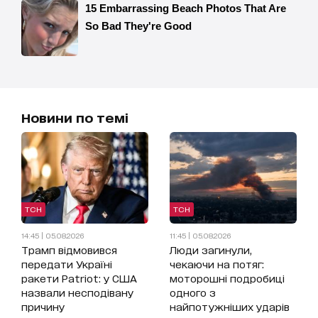
Новини по темі
ТСН
ТСН
14:45 | 05.08.2026
11:45 | 05.08.2026
Трамп відмовився
Люди загинули,
передати Україні
чекаючи на потяг:
ракети Patriot: у США
моторошні подробиці
назвали несподівану
одного з
причину
найпотужніших ударів