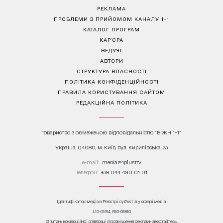
РЕКЛАМА
ПРОБЛЕМИ З ПРИЙОМОМ КАНАЛУ 1+1
КАТАЛОГ ПРОГРАМ
КАР’ЄРА
ВЕДУЧІ
АВТОРИ
СТРУКТУРА ВЛАСНОСТІ
ПОЛІТИКА КОНФІДЕНЦІЙНОСТІ
ПРАВИЛА КОРИСТУВАННЯ САЙТОМ
РЕДАКЦІЙНА ПОЛІТИКА
Товариство з обмеженою відповідальністю "ВІЖН 1+1"
Україна, 04080, м. Київ, вул. Кирилівська, 23
е-mail:
media@1plus1.tv
Телефон:
+38 044 490 01 01
Ідентифікатор медіа в Реєстрі суб’єктів у сфері медіа:
L10-01914, R10-01810
З питань комерційної співпраці й розміщення реклами звертайтесь