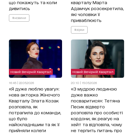
що покажуть та коли
кварталу Марта
дивитись
Адамчук розсекретила,
які чоловіки її
#новини
приваблюють
#зірки
Новий Вечірній Квартал
Новий Вечірній Квартал
16:45 | 22.05.2026
20:10 | 15.05.2026
«Я дуже люблю увагу»:
«З мудрою людиною
нова акторка Жіночого
дуже важко
Кварталу Злата Козак
посваритися»: Тетяна
розповіла, як
Песик відверто
потрапила до команди,
розповіла про особисті
що було
кордони, як реагує на
найскладнішим та як її
хейт та відповіла, чому
прийняли колеги
не терпить питань про