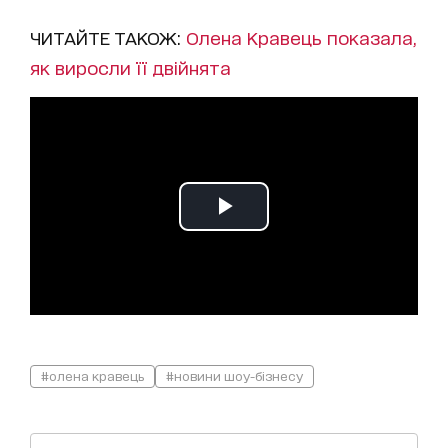
ЧИТАЙТЕ ТАКОЖ:
Олена Кравець показала,
як виросли її двійнята
#олена кравець
#новини шоу-бізнесу