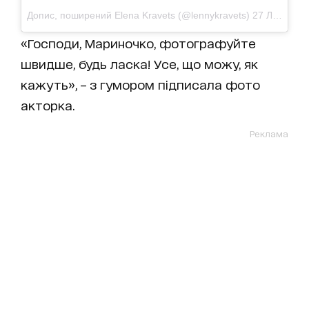
Допис, поширений Elena Kravets (@lennykravets)
27 Лют 2018 р. о 11:28 PST
«Господи, Мариночко, фотографуйте
швидше, будь ласка! Усе, що можу, як
кажуть», – з гумором підписала фото
акторка.
Реклама