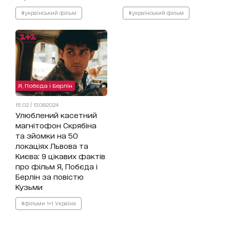
#український фільм
#український фільм
Я, Побєда і Берлін
15:02 | 13.08.2024
Улюблений касетний
магнітофон Скрябіна
та зйомки на 50
локаціях Львова та
Києва: 9 цікавих фактів
про фільм Я, Побєда і
Берлін за повістю
Кузьми
#фільми 1+1 Україна