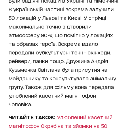
Були задіяні локацій в Україні та Німеччині.
В українській частині зокрема залучили
50 локацій у Львові та Києві. У стрічці
максимально точно відтворили
атмосферу 90-х, що помітно у локаціях
та образах героїв. Зокрема вдало
передали субкультурні течії - скінхеди,
рейвери, панки тощо. Дружина Андрія
Кузьменка Світлана була присутня на
майданчику та консультувала знімальну
групу. Також для фільму вона передала
улюблений касетний магнітофон
чоловіка.
ЧИТАЙТЕ ТАКОЖ:
Улюблений касетний
магнітофон Скрябіна та зйомки на 50