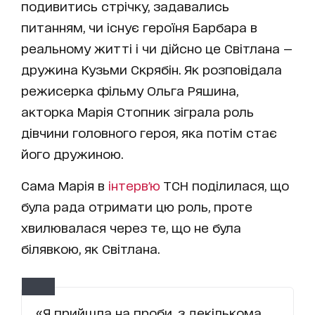
подивитись стрічку, задавались
питанням, чи існує героїня Барбара в
реальному житті і чи дійсно це Світлана —
дружина Кузьми Скрябін. Як розповідала
режисерка фільму Ольга Ряшина,
акторка Марія Стопник зіграла роль
дівчини головного героя, яка потім стає
його дружиною.
Сама Марія в
інтерв'ю
ТСН поділилася, що
була рада отримати цю роль, проте
хвилювалася через те, що не була
білявкою, як Світлана.
«Я прийшла на проби, з декількома