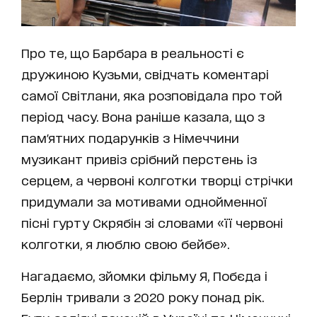
Про те, що Барбара в реальності є
дружиною Кузьми, свідчать коментарі
самої Світлани, яка розповідала про той
період часу. Вона раніше казала, що з
пам'ятних подарунків з Німеччини
музикант привіз срібний перстень із
серцем, а червоні колготки творці стрічки
придумали за мотивами однойменної
пісні гурту Скрябін зі словами «її червоні
колготки, я люблю свою бейбе».
Нагадаємо, зйомки фільму Я, Побєда і
Берлін тривали з 2020 року понад рік.