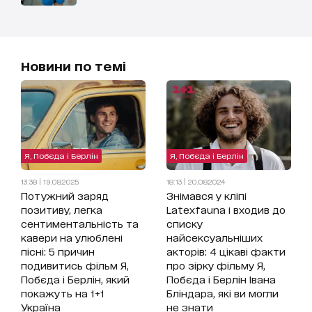
Новини по темі
Я, Побєда і Берлін
Я, Побєда і Берлін
13:38 | 19.08.2025
18:13 | 20.08.2024
Потужний заряд
Знімався у кліпі
позитиву, легка
Latexfauna і входив до
сентиментальність та
списку
кавери на улюблені
найсексуальніших
пісні: 5 причин
акторів: 4 цікаві факти
подивитись фільм Я,
про зірку фільму Я,
Побєда і Берлін, який
Побєда і Берлін Івана
покажуть на 1+1
Бліндара, які ви могли
Україна
не знати