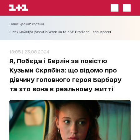
Голос країни: кастинг
Шлях майстра разом із Work.ua та KSE ProfTech - спецпроєкт
18:05 | 23.08.2024
Я, Побєда і Берлін за повістю
Кузьми Скрябіна: що відомо про
дівчину головного героя Барбару
та хто вона в реальному житті