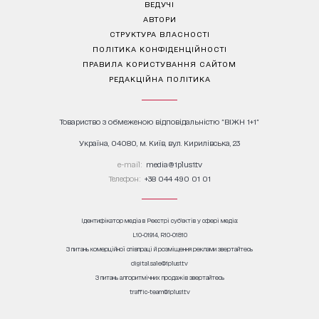
ВЕДУЧІ
АВТОРИ
СТРУКТУРА ВЛАСНОСТІ
ПОЛІТИКА КОНФІДЕНЦІЙНОСТІ
ПРАВИЛА КОРИСТУВАННЯ САЙТОМ
РЕДАКЦІЙНА ПОЛІТИКА
Товариство з обмеженою відповідальністю "ВІЖН 1+1"
Україна, 04080, м. Київ, вул. Кирилівська, 23
е-mail:
media@1plus1.tv
Телефон:
+38 044 490 01 01
Ідентифікатор медіа в Реєстрі суб’єктів у сфері медіа:
L10-01914, R10-01810
З питань комерційної співпраці й розміщення реклами звертайтесь
digital.sale@1plus1.tv
З питань алгоритмічних продажів звертайтесь
traffic-team@1plus1.tv