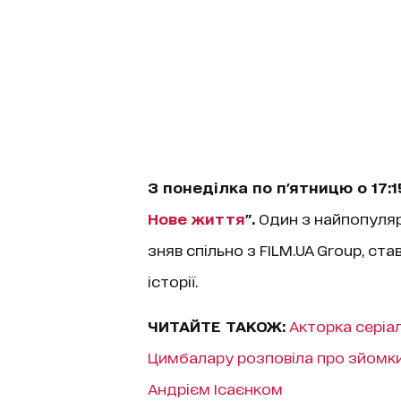
З понеділка по п'ятницю о 17:15
Нове життя
".
Один з найпопулярні
зняв спільно з FILM.UA Group, с
історії.
ЧИТАЙТЕ ТАКОЖ:
Акторка серіал
Цимбалару розповіла про зйомки
Андрієм Ісаєнком