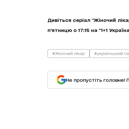
Дивіться серіал "Жіночий ліка
п'ятницю о 17:15 на "1+1 Україна
#Жіночий лікар
#український се
Не пропустіть головне! 