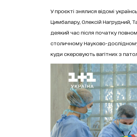
У проєкті знялися відомі українсь
Цимбалару, Олексій Нагрудний, Т
деякий час після початку повно
столичному Науково-дослідному 
куди скеровують вагітних з патол