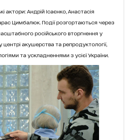
кі актори: Андрій Ісаєнко, Анастасія
арас Цимбалюк. Події розгортаються через
масштабного російського вторгнення у
центрі акушерства та репродуктології,
огіями та ускладненнями з усієї України.