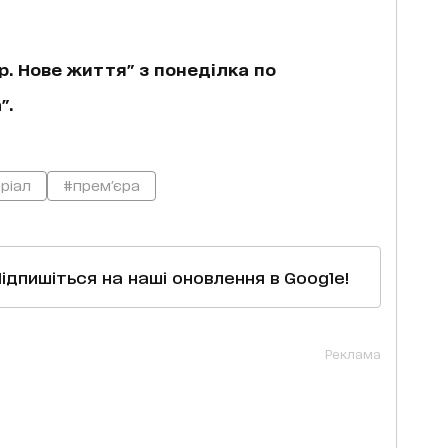
р. Нове життя" з понеділка по
".
ріал
#прем'єра
Підпишіться на наші оновлення в Google!
Реклама