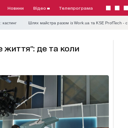
Новини
відео
телепрограма
: кастинг
Шлях майстра разом із Work.ua та KSE ProfTech - 
е життя": де та коли