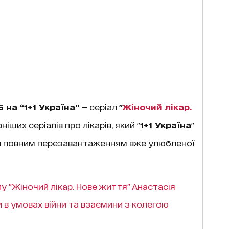
 на “1+1 Україна”
— серіал
"
Жіночий лікар.
ших серіалів про лікарів, який "
1+1 Україна
"
тав повним перезавантаженням вже улюбленої
у "Жіночий лікар. Нове життя" Анастасія
 в умовах війни та взаємини з колегою