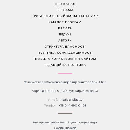
ПРО КАНАЛ
РЕКЛАМА
ПРОБЛЕМИ З ПРИЙОМОМ КАНАЛУ 1+1
КАТАЛОГ ПРОГРАМ
КАР’ЄРА
ВЕДУЧІ
АВТОРИ
СТРУКТУРА ВЛАСНОСТІ
ПОЛІТИКА КОНФІДЕНЦІЙНОСТІ
ПРАВИЛА КОРИСТУВАННЯ САЙТОМ
РЕДАКЦІЙНА ПОЛІТИКА
Товариство з обмеженою відповідальністю "ВІЖН 1+1"
Україна, 04080, м. Київ, вул. Кирилівська, 23
е-mail:
media@1plus1.tv
Телефон:
+38 044 490 01 01
Ідентифікатор медіа в Реєстрі суб’єктів у сфері медіа:
L10-01914, R10-01810