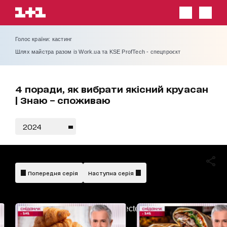
Голос країни: кастинг
Шлях майстра разом із Work.ua та KSE ProfTech - спецпроєкт
4 поради, як вибрати якісний круасан
| Знаю – споживаю
2024
Попередня серія
Наступна серія
AdBlockDetected!