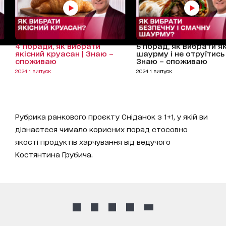
4 поради, як вибрати
5 порад, як вибрати я
якісний круасан | Знаю –
шаурму і не отруїтись 
споживаю
Знаю – споживаю
2024 1 випуск
2024 1 випуск
Рубрика ранкового проєкту Сніданок з 1+1, у якій ви
дізнаєтеся чимало корисних порад стосовно
якості продуктів харчування від ведучого
Костянтина Грубича.