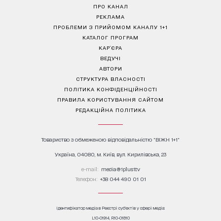
ПРО КАНАЛ
РЕКЛАМА
ПРОБЛЕМИ З ПРИЙОМОМ КАНАЛУ 1+1
КАТАЛОГ ПРОГРАМ
КАР’ЄРА
ВЕДУЧІ
АВТОРИ
СТРУКТУРА ВЛАСНОСТІ
ПОЛІТИКА КОНФІДЕНЦІЙНОСТІ
ПРАВИЛА КОРИСТУВАННЯ САЙТОМ
РЕДАКЦІЙНА ПОЛІТИКА
Товариство з обмеженою відповідальністю "ВІЖН 1+1"
Україна, 04080, м. Київ, вул. Кирилівська, 23
е-mail:
media@1plus1.tv
Телефон:
+38 044 490 01 01
Ідентифікатор медіа в Реєстрі суб’єктів у сфері медіа:
L10-01914, R10-01810