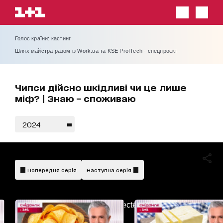
Голос країни: кастинг
Шлях майстра разом із Work.ua та KSE ProfTech - спецпроєкт
Чипси дійсно шкідливі чи це лише
міф? | Знаю – споживаю
2024
Попередня серія
Наступна серія
AdBlockDetected!