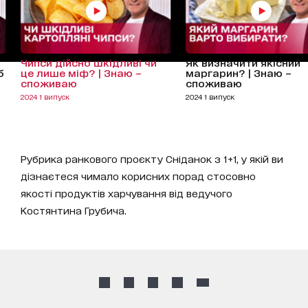
Чипси дійсно шкідливі чи
Як визначити якісний
б
це лише міф? | Знаю –
маргарин? | Знаю –
споживаю
споживаю
2024 1 випуск
2024 1 випуск
Рубрика ранкового проєкту Сніданок з 1+1, у якій ви
дізнаєтеся чимало корисних порад стосовно
якості продуктів харчування від ведучого
Костянтина Грубича.