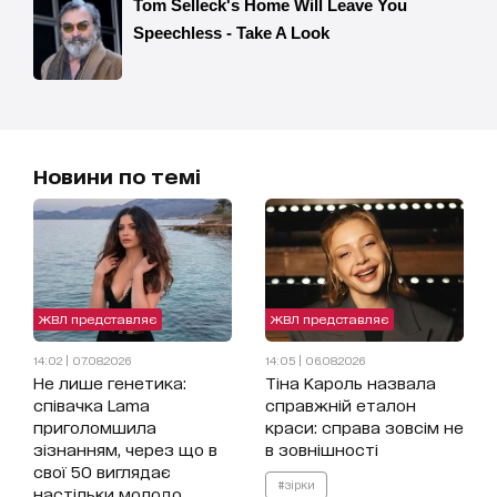
Новини по темі
ЖВЛ представляє
ЖВЛ представляє
14:02 | 07.08.2026
14:05 | 06.08.2026
Не лише генетика:
Тіна Кароль назвала
співачка Lama
справжній еталон
приголомшила
краси: справа зовсім не
зізнанням, через що в
в зовнішності
свої 50 виглядає
#зірки
настільки молодо