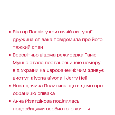
Віктор Павлік у критичній ситуації:
дружина співака повідомила про його
тяжкий стан
Всесвітньо відома режисерка Таню
Муіньо стала постановницею номеру
від України на Євробаченні: чим здивує
виступ alyona alyona і Jerry Heil
Нова дівчина Позитива: що відомо про
обраницю співака
Анна Різатдінова поділилась
подробицями особистого життя