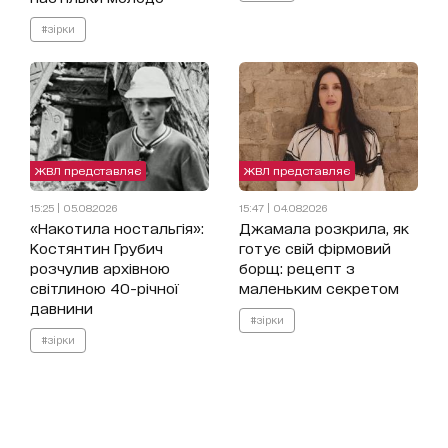
#зірки
ЖВЛ представляє
ЖВЛ представляє
15:25 | 05.08.2026
15:47 | 04.08.2026
«Накотила ностальгія»:
Джамала розкрила, як
Костянтин Грубич
готує свій фірмовий
розчулив архівною
борщ: рецепт з
світлиною 40-річної
маленьким секретом
давнини
#зірки
#зірки