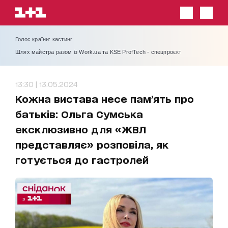
Голос країни: кастинг
Шлях майстра разом із Work.ua та KSE ProfTech - спецпроєкт
13:30 | 13.05.2024
Кожна вистава несе памʼять про
батьків: Ольга Сумська
ексклюзивно для «ЖВЛ
представляє» розповіла, як
готується до гастролей