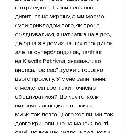
підтримують. І коли весь світ
дивиться на Україну, а ми маємо
бути прикладом того, як треба
об'єднуватися, я натрапив на відос,
де одна з відомих наших блондинок,
але не суперблондинок, налітає
на Klavdia Petrivna, зневажливо
висловлює свої думки стосовно
цього проєкту. У мене запитання:
а може, ми все-таки почнемо
об'єднуватися?. Це круто, коли
виходять нові цікаві проєкти.
Ми ж так довго цього хотіли, ми так
довго кричали, що на манежі всі ті
самі, що все набридло, а тоді, коли