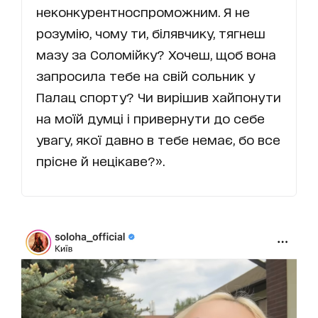
неконкурентноспроможним. Я не
розумію, чому ти, білявчику, тягнеш
мазу за Соломійку? Хочеш, щоб вона
запросила тебе на свій сольник у
Палац спорту? Чи вирішив хайпонути
на моїй думці і привернути до себе
увагу, якої давно в тебе немає, бо все
прісне й нецікаве?».