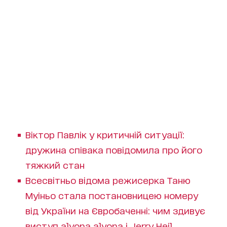
Віктор Павлік у критичній ситуації:
дружина співака повідомила про його
тяжкий стан
Всесвітньо відома режисерка Таню
Муіньо стала постановницею номеру
від України на Євробаченні: чим здивує
виступ alyona alyona і Jerry Heil