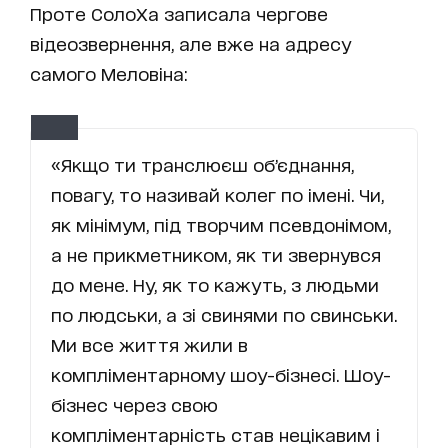
Проте СолоХа записала чергове
відеозвернення, але вже на адресу
самого Меловіна:
«Якщо ти транслюєш обʼєднання,
повагу, то називай колег по імені. Чи,
як мінімум, під творчим псевдонімом,
а не прикметником, як ти звернувся
до мене. Ну, як то кажуть, з людьми
по людськи, а зі свинями по свинськи.
Ми все життя жили в
компліментарному шоу-бізнесі. Шоу-
бізнес через свою
компліментарність став нецікавим і