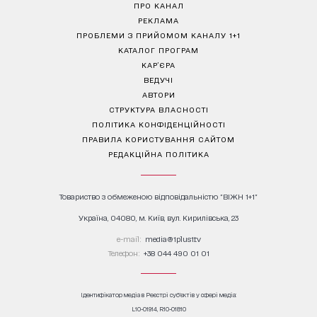
ПРО КАНАЛ
РЕКЛАМА
ПРОБЛЕМИ З ПРИЙОМОМ КАНАЛУ 1+1
КАТАЛОГ ПРОГРАМ
КАР’ЄРА
ВЕДУЧІ
АВТОРИ
СТРУКТУРА ВЛАСНОСТІ
ПОЛІТИКА КОНФІДЕНЦІЙНОСТІ
ПРАВИЛА КОРИСТУВАННЯ САЙТОМ
РЕДАКЦІЙНА ПОЛІТИКА
Товариство з обмеженою відповідальністю "ВІЖН 1+1"
Україна, 04080, м. Київ, вул. Кирилівська, 23
е-mail:
media@1plus1.tv
Телефон:
+38 044 490 01 01
Ідентифікатор медіа в Реєстрі суб’єктів у сфері медіа:
L10-01914, R10-01810