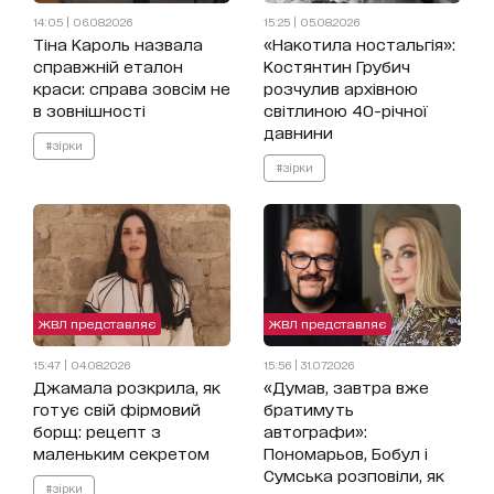
14:05 | 06.08.2026
15:25 | 05.08.2026
Тіна Кароль назвала
«Накотила ностальгія»:
справжній еталон
Костянтин Грубич
краси: справа зовсім не
розчулив архівною
в зовнішності
світлиною 40-річної
давнини
#зірки
#зірки
ЖВЛ представляє
ЖВЛ представляє
15:47 | 04.08.2026
15:56 | 31.07.2026
Джамала розкрила, як
«Думав, завтра вже
готує свій фірмовий
братимуть
борщ: рецепт з
автографи»:
маленьким секретом
Пономарьов, Бобул і
Сумська розповіли, як
#зірки