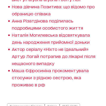
Нова дівчина Позитива: що відомо про
обраницю співака
Анна Різатдінова поділилась
подробицями особистого життя
Наталія Могилевська відсвяткувала
день народження прийомної доньки
Актор серіалу «Ніхто не ідеальний»
Артур Логай потрапив до лікарні після
нещасного випадку
Маша Єфросиніна прокоментувала
стосунки з рідною сестрою, яка
проживає в рф
#новини шоу-бізнесу
#зірки
#MELOVIN