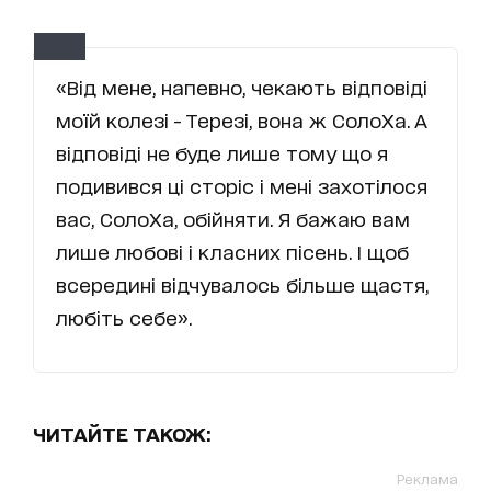
«Від мене, напевно, чекають відповіді
моїй колезі - Терезі, вона ж СолоХа. А
відповіді не буде лише тому що я
подивився ці сторіс і мені захотілося
вас, СолоХа, обійняти. Я бажаю вам
лише любові і класних пісень. І щоб
всередині відчувалось більше щастя,
любіть себе».
ЧИТАЙТЕ ТАКОЖ:
Реклама