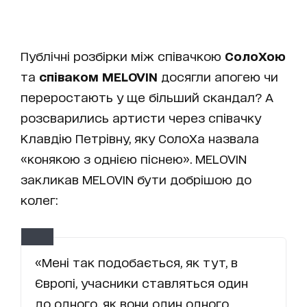
Публічні розбірки між співачкою
СолоХою
та
співаком
MELOVIN
досягли апогею чи
переростають у ще більший скандал? А
розсварились артисти через співачку
Клавдію Петрівну, яку СолоХа назвала
«конякою з однією піснею». MELOVIN
закликав MELOVIN бути добрішою до
колег:
«Мені так подобається, як тут, в
Європі, учасники ставляться один
до одного, як вони один одного