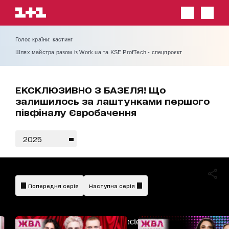
Голос країни: кастинг
Шлях майстра разом із Work.ua та KSE ProfTech - спецпроєкт
ЕКСКЛЮЗИВНО З БАЗЕЛЯ! Що
залишилось за лаштунками першого
півфіналу Євробачення
2025
Попередня серія
Наступна серія
AdBlockDetected!