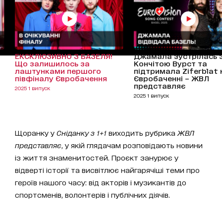
ЕКСКЛЮЗИВНО З БАЗЕЛЯ!
Джамала зустрілась 
Що залишилось за
Кончітою Вурст та
лаштунками першого
підтримала Ziferblat 
півфіналу Євробачення
Євробаченні – ЖВЛ
представляє
2025 1 випуск
2025 1 випуск
Щоранку у
Сніданку з 1+1
виходить рубрика
ЖВЛ
представляє
, у якій глядачам розповідають новини
із життя знаменитостей. Проєкт занурює у
відверті історії та висвітлює найгарячіші теми про
героїв нашого часу: від акторів і музикантів до
спортсменів, волонтерів і публічних діячів.