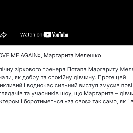
OVE ME AGAIN», Маргарита Мелешко
пічну зіркового тренера Потапа Маргариту Ме
знали, як добру та спокійну дівчину. Проте цей
икливий і водночас сильний виступ змусив пов
 глядачів та учасників шоу, що Маргарита – дівч
ктером і боротиметься «за своє» так само, як і 
.