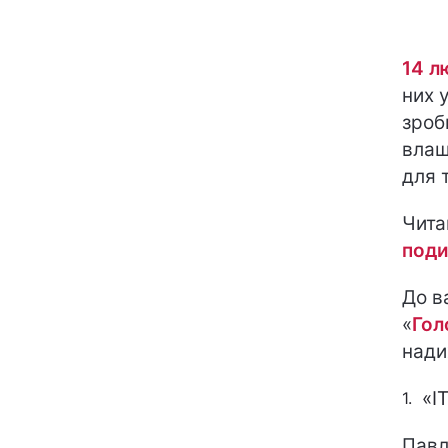
14 л
них 
зроб
влаш
для 
Чита
поди
До в
«
Гол
нади
«I
Павл