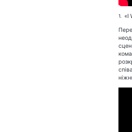
«I
Пере
неод
сцен
кома
розкр
спів
ніжн