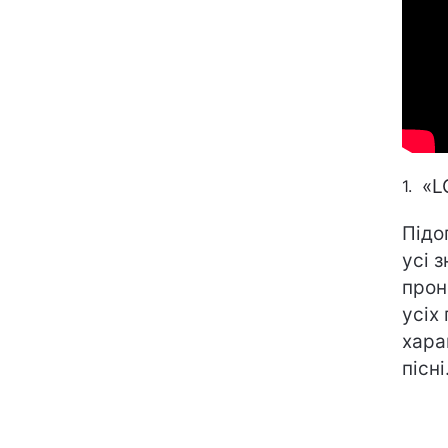
«L
Підо
усі 
прон
усіх
хара
пісні