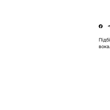
Підб
вока