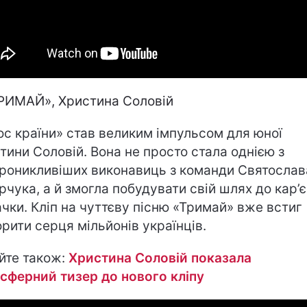
РИМАЙ», Христина Соловій
ос країни» став великим імпульсом для юної
тини Соловій. Вона не просто стала однією з
роникливіших виконавиць з команди Святослав
рчука, а й змогла побудувати свій шлях до кар’
ачки. Кліп на чуттєву пісню «Тримай» вже встиг
орити серця мільйонів українців.
йте також:
Христина Соловій показала
сферний тизер до нового кліпу