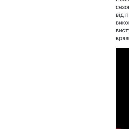
сезо
від 
вико
вист
враз