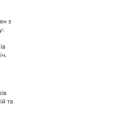
ен з
у:
тів
іч.
ків
ій та