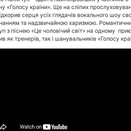
ну «Голосу країни». Ще на сліпих прослуховува
підкорив серця усіх глядачів вокального шоу св
нанням та надзвичайною харизмою. Романтичн
уп з піснею «Це чоловічий світ» на одному при
ив як тренерів, так і шанувальників «Голосу кра