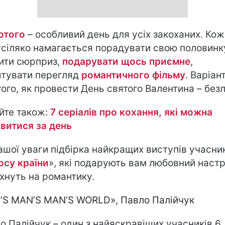
ютого
– особливий день для усіх закоханих. Кож
усіляко намагається порадувати свою половинк
ити сюрприз,
подарувати щось приємне
,
тувати перегляд
романтичного фільму
. Варіан
того, як провести День святого Валентина – безл
йте також:
7 серіалів про кохання, які можна
витися за день
ашої уваги підбірка найкращих виступів учасни
осу країни
», які подарують вам любовний настр
хнуть на романтику.
T’S MAN’S MAN’S WORLD», Павло Палійчук
о Палійчук – один з найяскравіших учасників 6