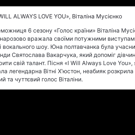
 WILL ALWAYS LOVE YOU», Віталіна Мусієнко
можниця 6 сезону «Голос країни» Віталіна Мусі
нарозово вражала своїми потужними виступам
і вокального шоу. Юна полтавчанка була учасн
нди Святослава Вакарчука, який допоміг дівчин
ити свій талант. Пісня «I Will Always Love You»,
ала легендарна Вітні Х’юстон, неабияк розкрила
ий та чуттєвий голос Віталіни.