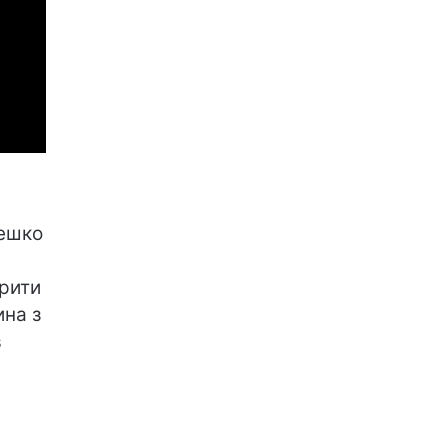
лешко
ірити
ина з
в