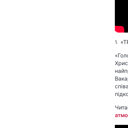
«Т
«Гол
Хрис
найп
Вака
спів
підк
Чита
атмо