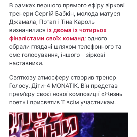
В рамках першого прямого ефіру зіркові
тренери Сергій Бабкін, молода матуся
Джамала, Потап і Тіна Кароль
визначилися
із двома із чотирьох
фіналістами своїх команд
: одного
обрали глядачі шляхом телефонного та
смс голосування, іншого – зіркові
наставники.
Святкову атмосферу створив тренер
Голосу. Діти-4 MONATIK. Він представ
прем’єру своєї нової композиції «Жизнь
поет» і присвятив її всім участникам.