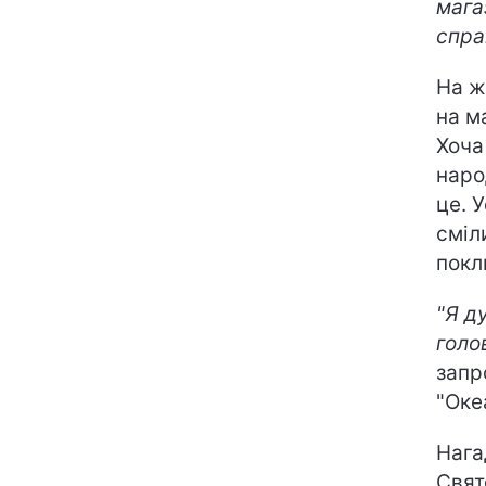
мага
спра
На ж
на м
Хоча
наро
це. 
сміл
покл
"Я д
голо
запр
"Оке
Нага
Свят