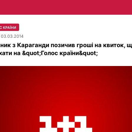
С КРАЇНИ
| 03.03.2014
ник з Караганди позичив гроші на квиток, 
хати на &quot;Голос країни&quot;