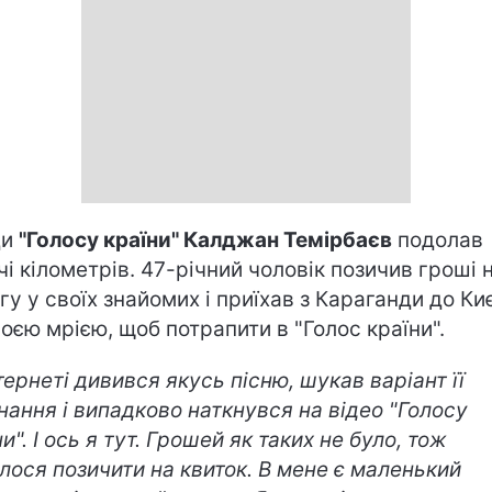
ди
"Голосу країни" Калджан Темірбаєв
подолав
чі кілометрів. 47-річний чоловік позичив гроші 
гу у своїх знайомих і приїхав з Караганди до Ки
воєю мрією, щоб потрапити в "Голос країни".
нтернеті дивився якусь пісню, шукав варіант її
нання і випадково наткнувся на відео "Голосу
и". І ось я тут. Грошей як таких не було, тож
лося позичити на квиток. В мене є маленький