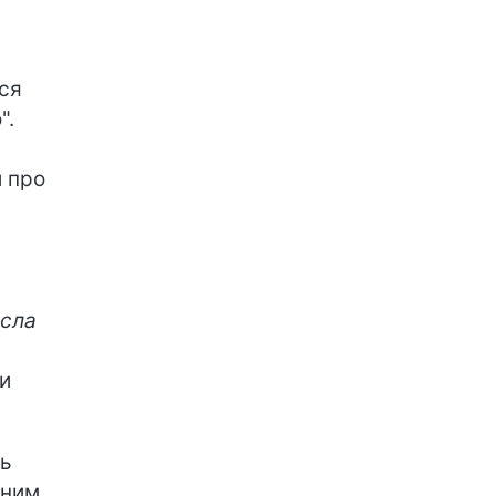
вся
".
 про
осла
и
нь
дним