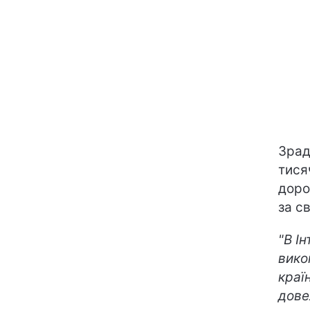
Зра
тися
доро
за с
"В І
вико
країн
дове