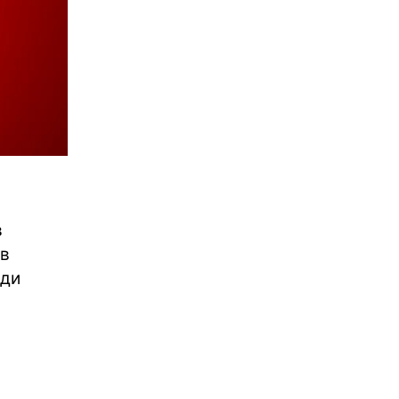
в
ив
нди