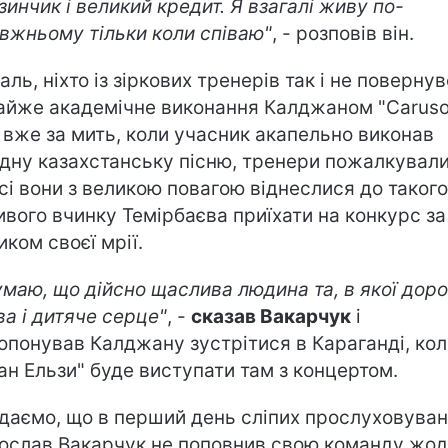
зинчик і великий кредит. Я взагалі живу по-
вжньому тільки коли співаю"
, - розповів він.
аль, ніхто із зіркових тренерів так і не поверну
айже академічне виконання Калджаном "Caruso
 вже за мить, коли учасник акапельно виконав
дну казахстанську пісню, тренери пожалкували
Усі вони з великою повагою віднеслися до такого
ивого вчинку Темірбаєва приїхати на конкурс за
иком своєї мрії.
умаю, що дійсно щаслива людина та, в якої дор
ва і дитяче серце"
, -
сказав Вакарчук
і
опонував Калджану зустрітися в Караганді, кол
ан Ельзи" буде виступати там з концертом.
даємо, що в перший день сліпих прослуховува
ослав Вакарчук не поповнив свою команду жо