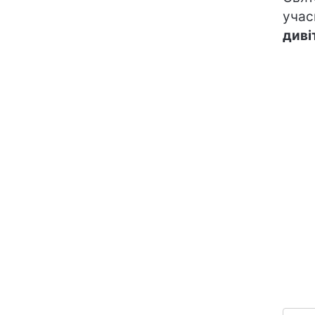
учас
диві