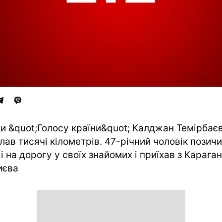
и &quot;Голосу країни&quot; Калджан Темірбає
лав тисячі кілометрів. 47-річний чоловік позич
і на дорогу у своїх знайомих і приїхав з Карага
иєва