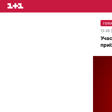
ГОЛО
13:39 
Учас
приї