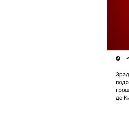
Зрад
подо
грош
до К