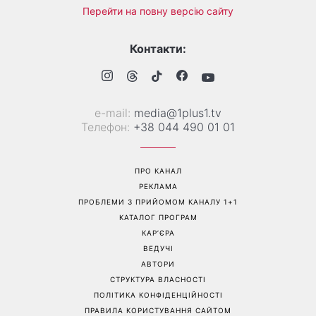
Трендова палітра серпня: 8
«Ніколи не випрошує їжу»:
наймодніших кольорів
Валентина Хамайко
манікюру, які варто
розповіла про собаку,
спробувати вже зараз
якого прихистила на
початку повномасштабної
війни
Перейти на повну версію сайту
Контакти:
е-mail:
media@1plus1.tv
Телефон:
+38 044 490 01 01
ПРО КАНАЛ