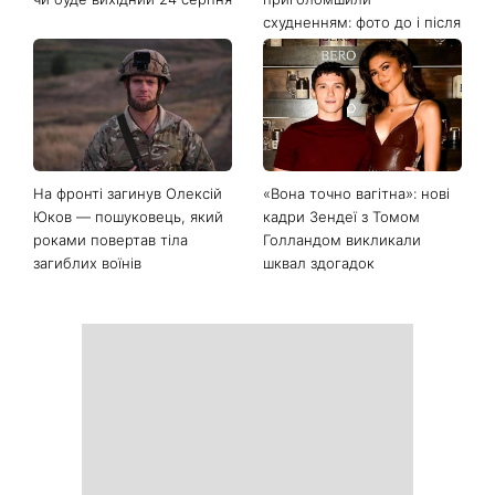
День Незалежності 2026:
Українські зірки, які
чи буде вихідний 24 серпня
приголомшили
схудненням: фото до і після
На фронті загинув Олексій
«Вона точно вагітна»: нові
Юков — пошуковець, який
кадри Зендеї з Томом
роками повертав тіла
Голландом викликали
загиблих воїнів
шквал здогадок