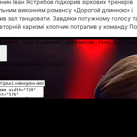
янин Іван Ястребов підкорив зіркових тренерів
льним виконням романсу «Дорогой длинною» і
ив зал танцювати. Завдяки потужному голосу т
вторній харизмі хлопчик потрапив у команду По