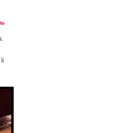
нь
а.
Її