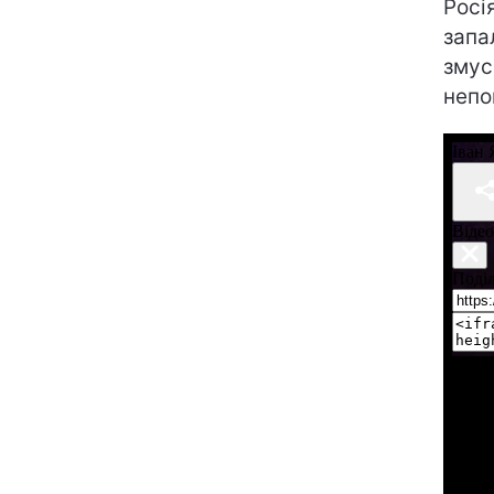
Росі
запа
змус
непо