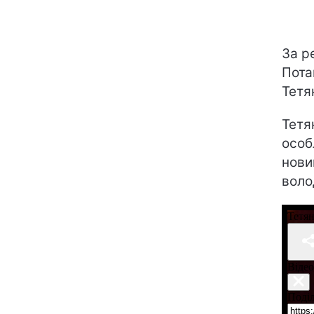
За р
Пота
Тетя
Тетя
особ
нови
воло