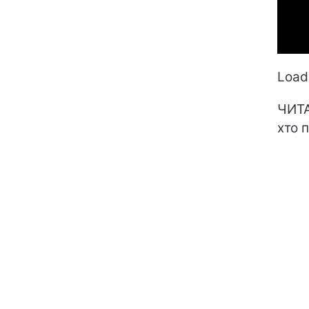
Loadi
ЧИТА
хто 