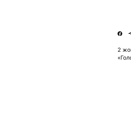
2 жо
«Голо