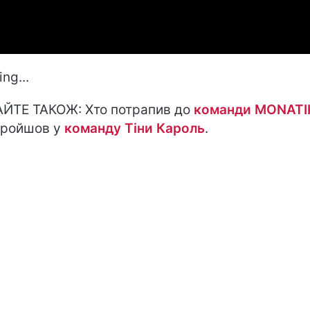
ng...
ЙТЕ ТАКОЖ: Хто потрапив до
команди MONATI
пройшов у
команду Тіни Кароль
.