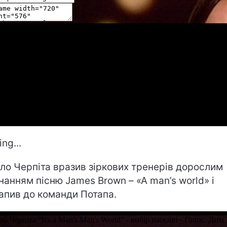
ng...
ло Черпіта вразив зіркових тренерів дорослим
нанням пісню James Brown – «A man’s world» і
апив до команди Потапа.