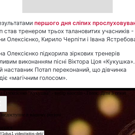
езультатами
першого дня сліпих прослуховува
п став тренером трьох талановитих учасників -
ни Олексієнко, Кирило Черпіти і Івана Ястребов
на Олексієнко підкорила зіркових тренерів
ливим виконанням пісні Віктора Цоя «Кукушка». 
й наставник Потап переконаний, що дівчинка
діє «магічним голосом».