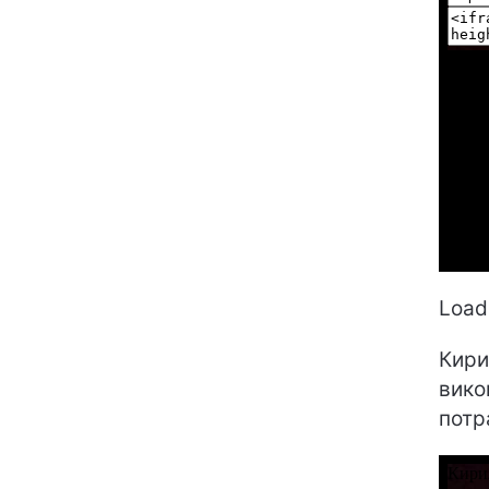
Loadi
Кири
вико
потр