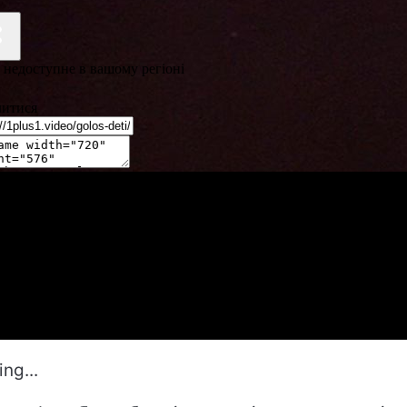
ng...