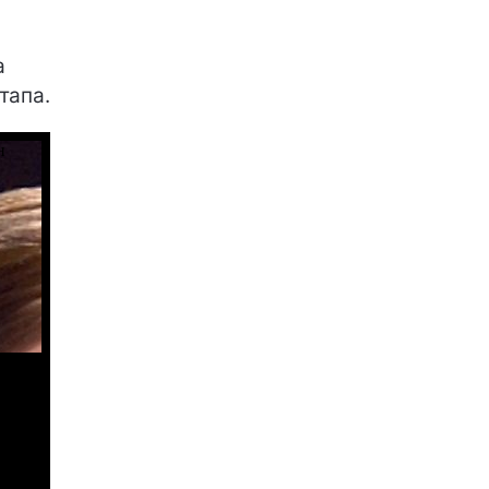
а
тапа.