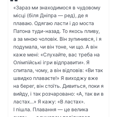
«Зараз ми знаходимося в чудовому
місці (біля Дніпра — ред), де я
плаваю. Одягаю ласти і до моста
Патона туди-назад. То якось пливу,
а за мною чоловік. Він зупинився, і я
подумала, чи він тоне, чи що. А він
каже мені: «Слухайте, вас треба на
Олімпійські ігри відправити». Я
спитала, чому, а він відповів: «Ви так
швидко плаваєте!» Я виходжу вже
на берег, він стоїть. Дивиться, поки я
вийду, і так розчаровано: «А, так ви в
ластах...» Я кажу: «В ластах».
І пішла. Плавання — це велика