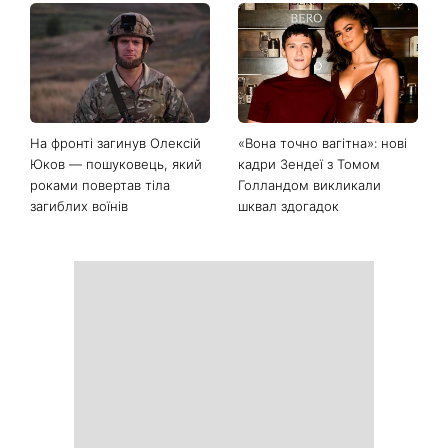
На фронті загинув Олексій
«Вона точно вагітна»: нові
Юков — пошуковець, який
кадри Зендеї з Томом
роками повертав тіла
Голландом викликали
загиблих воїнів
шквал здогадок