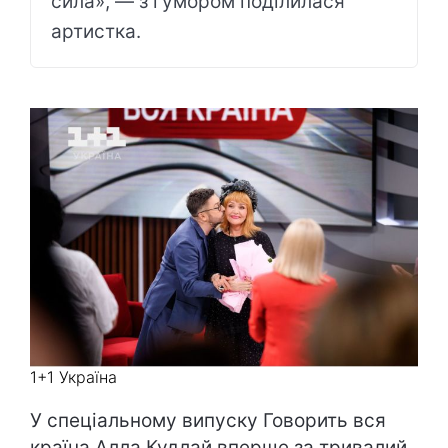
сила», — з гумором поділилася
артистка.
1+1 Україна
У спеціальному випуску Говорить вся
країна Алла Кудлай вперше за тривалий