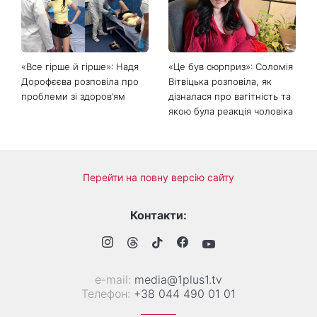
«Все гірше й гірше»: Надя
«Це був сюрприз»: Соломія
Дорофєєва розповіла про
Вітвіцька розповіла, як
проблеми зі здоров’ям
дізналася про вагітність та
якою була реакція чоловіка
Перейти на повну версію сайту
Контакти:
е-mail:
media@1plus1.tv
Телефон:
+38 044 490 01 01