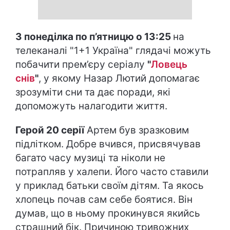
З понеділка по п’ятницю о 13:25
на
телеканалі "1+1 Україна" глядачі можуть
побачити прем’єру серіалу
"
Ловець
снів
"
, у якому Назар Лютий допомагає
зрозуміти сни та дає поради, які
допоможуть налагодити життя.
Герой 20 серії
Артем був зразковим
підлітком. Добре вчився, присвячував
багато часу музиці та ніколи не
потрапляв у халепи. Його часто ставили
у приклад батьки своїм дітям. Та якось
хлопець почав сам себе боятися. Він
думав, що в ньому прокинувся якийсь
страшний бік. Причиною тривожних