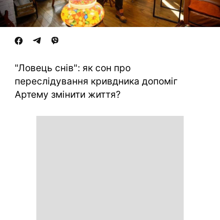
"Ловець снів": як сон про
переслідування кривдника допоміг
Артему змінити життя?