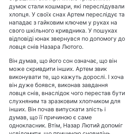
думок стали кошмари, які переслідували
хлопця. У своїх снах Артем переслідує та
нападає з гайковим ключем у руках на
свого шкільного кривдника. У пошуках
відповіді юнак звернувся по допомогу до
ловця снів Назара Лютого.
Він думав, що його сон означає, що він
може скривдити інших. Артем звик
виконувати те, що кажуть дорослі. І хоча
він дуже боявся, виконав завдання
ловця снів, внаслідок чого перестав бути
слухняним та зразковим хлопчиком для
інших. Він почав випускати злість і
думав, що її причиною є саме
однокласник. Втім, Назар Лютий допоміг
усвідомити, що причиною сновидінь