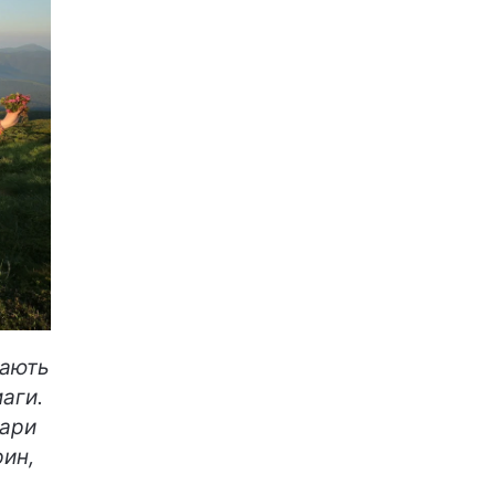
гають
маги.
фари
рин,