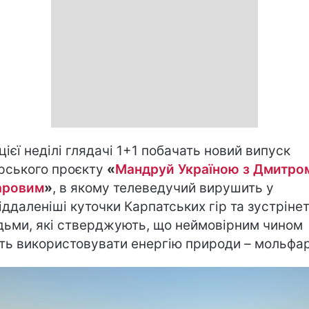
цієї неділі глядачі 1+1 побачать новий випуск
рського проєкту
«
Мандруй Україною з Дмитро
аровим
»
, в якому телеведучий вирушить у
іддаленіші куточки Карпатських гір та зустріне
дьми, які стверджують, що неймовірним чином
ть використовувати енергію природи
–
мольфар