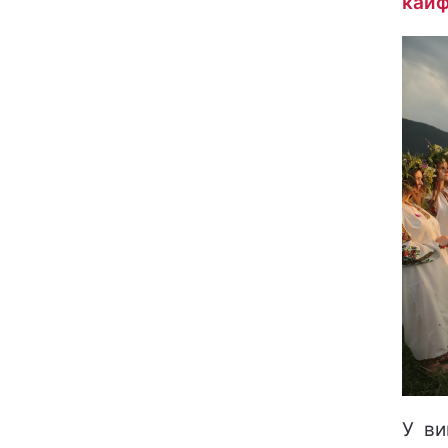
кайф
У ви