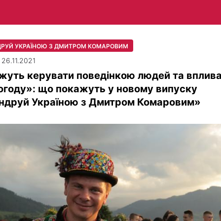
РУЙ УКРАЇНОЮ З ДМИТРОМ КОМАРОВИМ
 26.11.2021
жуть керувати поведінкою людей та вплив
огоду»: що покажуть у новому випуску
ндруй Україною з Дмитром Комаровим»