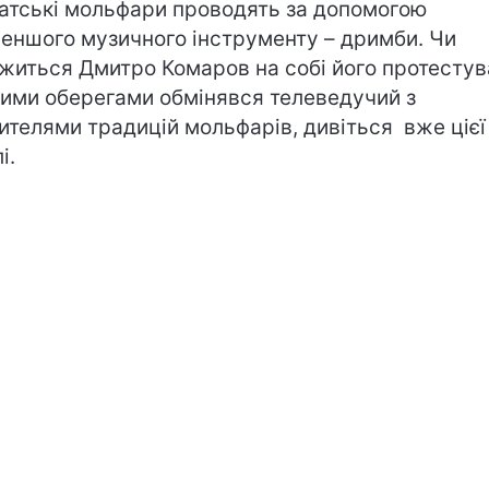
атські мольфари проводять за допомогою
еншого музичного інструменту – дримби. Чи
житься Дмитро Комаров на собі його протестув
кими оберегами обмінявся телеведучий з
ителями традицій мольфарів, дивіться вже цієї
лі.