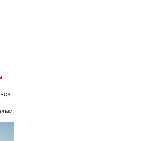
м
ться
ами.