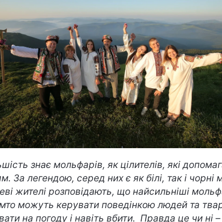
ьшість знає мольфарів, як цілителів, які допома
. За легендою, серед них є як білі, так і чорні 
еві жителі розповідають, що найсильніші моль
мто можуть керувати поведінкою людей та тва
вати на погоду і навіть вбити. Правда це чи ні –