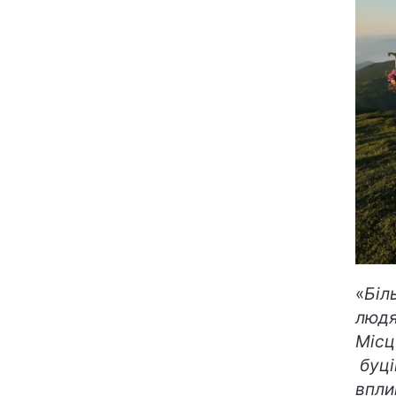
«
Біл
людям
Місц
буці
впли