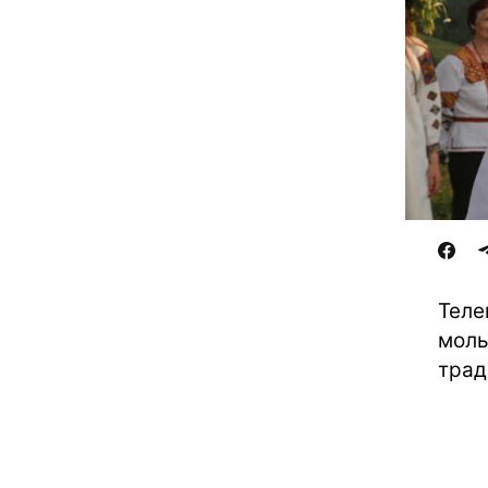
Теле
моль
трад