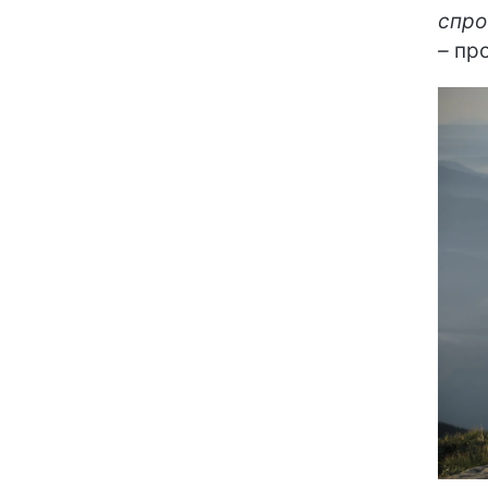
спро
–
про