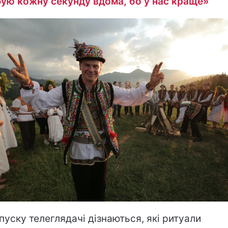
ую кожну секунду вдома, бо у нас краще»
пуску телеглядачі дізнаються, які ритуали