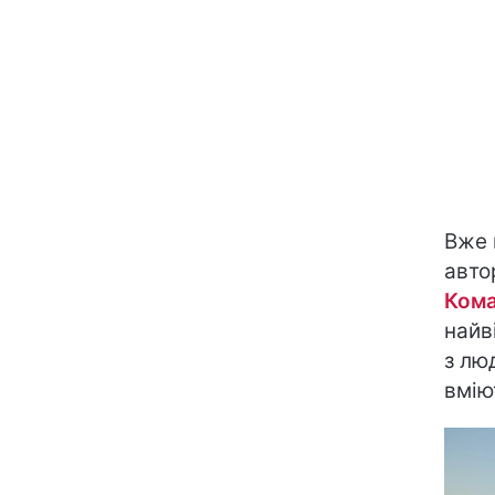
Вже 
авто
Ком
найв
з лю
вмію