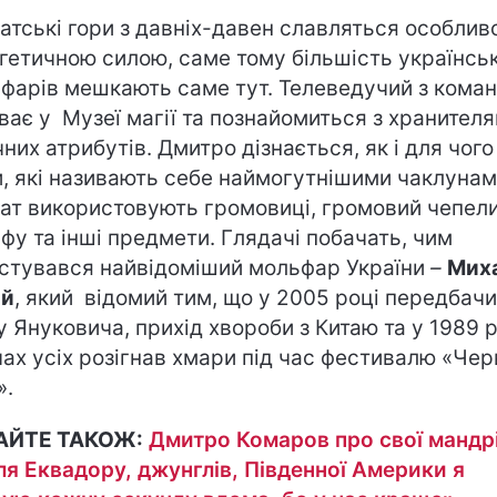
атські гори з давніх-давен славляться особлив
гетичною силою, саме тому більшість українсь
фарів мешкають саме тут. Телеведучий з кома
ває у Музеї магії та познайомиться з хранител
чних атрибутів. Дмитро дізнається, як і для чого
, які називають себе наймогутнішими чаклуна
ат використовують громовиці, громовий чепели
фу та інші предмети. Глядачі побачать, чим
стувався найвідоміший мольфар України
–
Мих
ай
, який відомий тим, що у 2005 році передбач
у Януковича, прихід хвороби з Китаю та у 1989 р
чах усіх розігнав хмари під час фестивалю «Че
».
АЙТЕ ТАКОЖ:
Дмитро Комаров про свої мандр
ля Еквадору, джунглів, Південної Америки я