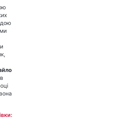
ою
ких
ндою
ями
ми
к,
айло
ив
оці
рвона
івки: