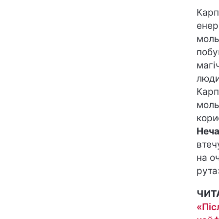
Карп
енер
моль
побу
магі
люди
Карп
моль
кори
Неч
втеч
на о
рута
ЧИТ
«Піс