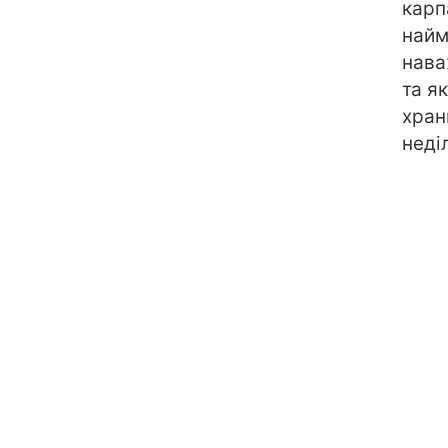
карп
найм
нава
та я
хран
неді