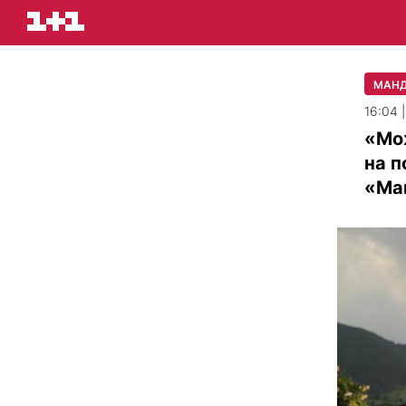
МАНД
16:04 |
«Мо
на п
«Ма