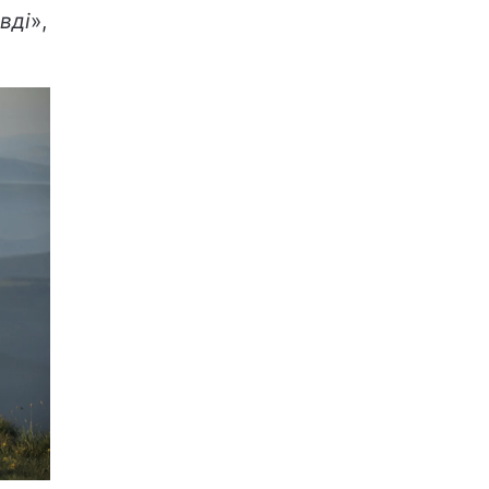
вді
»,