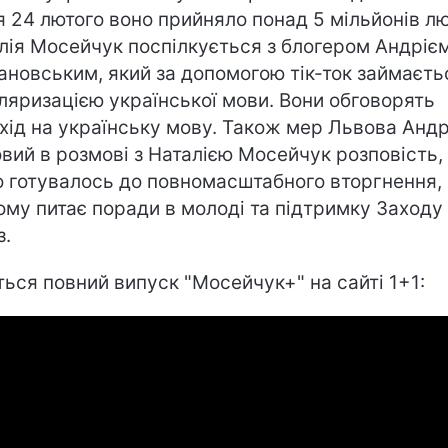
я 24 лютого воно прийняло понад 5 мільйонів л
лія Мосейчук поспілкується з блогером Андріє
новським, який за допомогою тік-ток займаєть
ляризацією української мови. Вони обговорять
хід на українську мову. Також мер Львова Андр
вий в розмові з Наталією Мосейчук розповість,
о готувалось до повномасштабного вторгнення,
чому питає поради в молоді та підтримку Заходу
з.
ться повний випуск "Мосейчук+" на сайті 1+1: