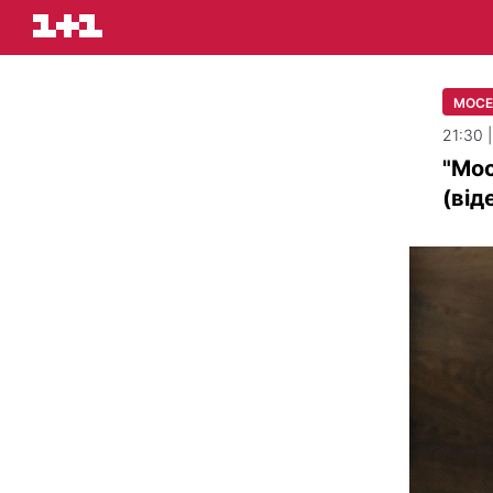
МОСЕ
21:30 
"Мос
(від