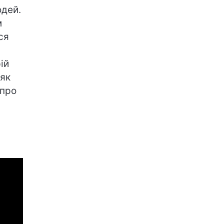
юдей.
м
ся
ій
 як
 про