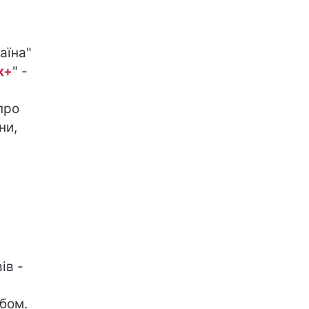
аїна"
к+
" -
про
ни,
ів -
бом.