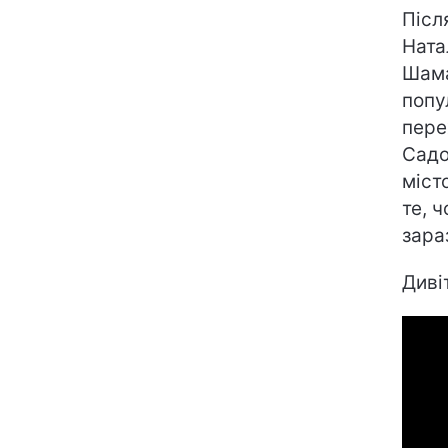
Післ
Ната
Шама
попу
пере
Садо
міст
те, 
зара
Диві