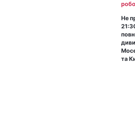
робо
Не п
21:3
повн
диви
Мосе
та К