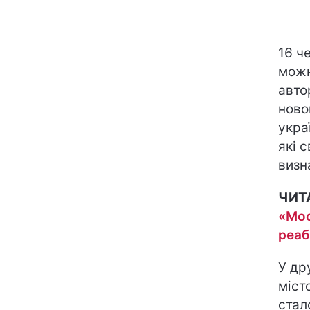
16 ч
можн
авто
ново
укра
які 
визн
ЧИТ
«Мос
реаб
У др
міст
стал