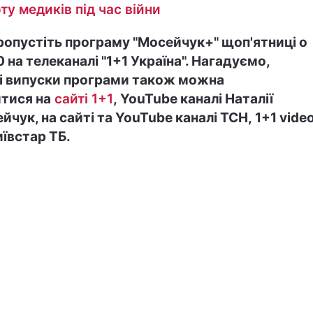
ту медиків під час війни
ропустіть програму "Мосейчук+" щоп'ятниці о
0 на телеканалі "1+1 Україна". Нагадуємо,
і випуски програми також можна
тися на
сайті 1+1
, YouTube каналі Наталії
йчук, на сайті та YouTube каналі ТСН, 1+1 vide
иївстар ТБ.