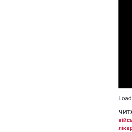
Loadi
ЧИТ
війс
ліка