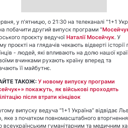
ервня, у п'ятницю, о 21:30 на телеканалі "1+1 Укр
а побачити другий випуск програми "
Мосейчу
рського проєкту ведучої
Наталії Мосейчук
. У
му проєкті на глядачів чекають відверті історії 
їнців - людей, які впливають на долю нашої краї
своїми вчинками рухають країну вперед та
ачають її майбутнє.
АЙТЕ ТАКОЖ:
У новому випуску програми
ейчук+» покажуть, як військові проходять
ілітацію після втрати кінцівок
угому випуску ведуча “1+1 Україна” відвідає Льв
о, яке з початком повномасштабного вторгнення
о всеукраїнським гуманітарним та медичним ха