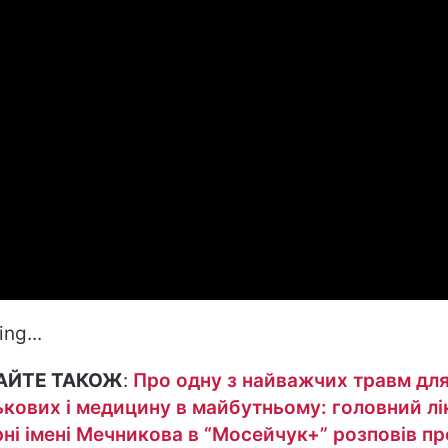
ng...
АЙТЕ ТАКОЖ
:
Про одну з найважчих травм дл
ькових і медицину в майбутньому: головний лі
рні імені Мечникова в “Мосейчук+” розповів пр