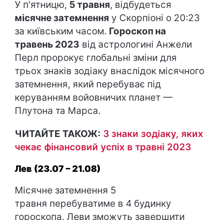
У п'ятницю,
5 травня
, відбудеться
місячне затемнення
у Скорпіоні о 20:23
за київським часом.
Гороскоп на
травень 2023
від астрологині Анжели
Перл пророкує глобальні зміни для
трьох знаків зодіаку внаслідок місячного
затемнення, який перебуває під
керуванням войовничих планет —
Плутона та Марса.
ЧИТАЙТЕ ТАКОЖ:
3 знаки зодіаку, яких
чекає фінансовий успіх в травні 2023
Лев (23.07 – 21.08)
Місячне затемнення 5
травня перебуватиме в 4 будинку
гороскопа. Леви зможуть завершити