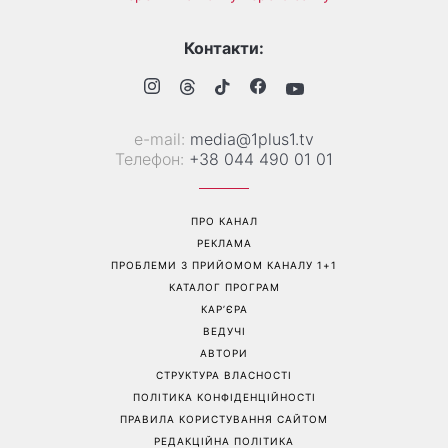
На фронті загинув Олексій
«Вона точно вагітна»: нові
Юков — пошуковець, який
кадри Зендеї з Томом
роками повертав тіла
Голландом викликали
загиблих воїнів
шквал здогадок
Перейти на повну версію сайту