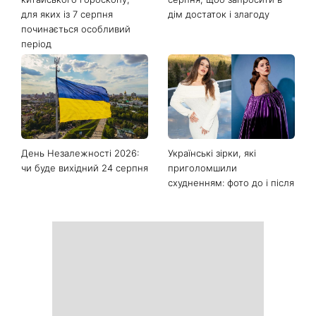
Останні новини
Фортуна змінить правила
Сьогодні Яблучний Спас:
гри: чотири знаки
що потрібно зробити 6
китайського гороскопу,
серпня, щоб запросити в