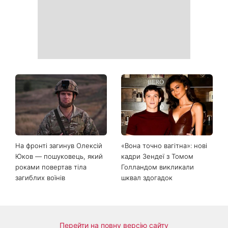
для яких із 7 серпня
дім достаток і злагоду
починається особливий
період
День Незалежності 2026:
Українські зірки, які
чи буде вихідний 24 серпня
приголомшили
схудненням: фото до і після