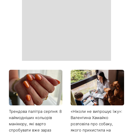
День Незалежності 2026:
Українські зірки, які
чи буде вихідний 24 серпня
приголомшили
схудненням: фото до і після
На фронті загинув Олексій
«Вона точно вагітна»: нові
Юков — пошуковець, який
кадри Зендеї з Томом
роками повертав тіла
Голландом викликали
загиблих воїнів
шквал здогадок