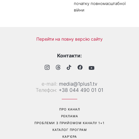
Трендова палітра серпня: 8
«Ніколи не випрошує їжу»:
наймодніших кольорів
Валентина Хамайко
манікюру, які варто
розповіла про собаку,
спробувати вже зараз
якого прихистила на
початку повномасштабної