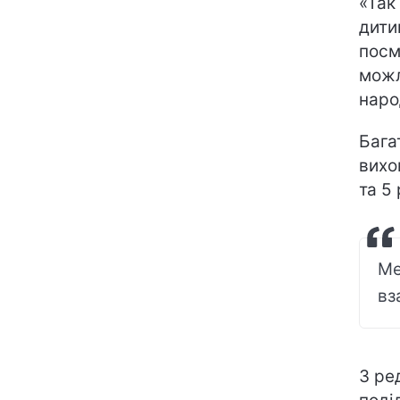
«Так
дити
посм
можл
наро
Бага
вихо
та 5 
Ме
вз
З ре