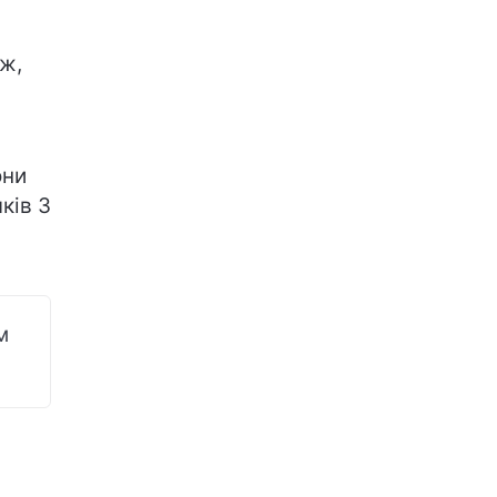
ж,
они
ків 3
м