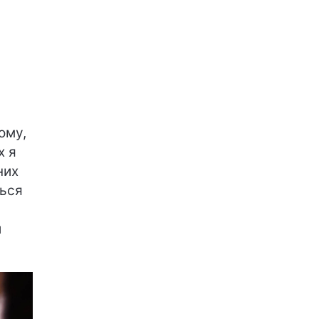
Тому,
х я
них
ться
и