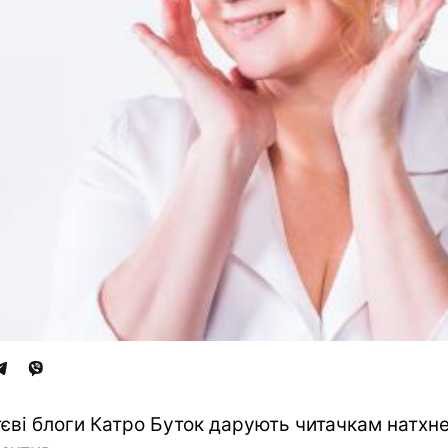
єві блоги Катро Буток дарують читачкам натхн