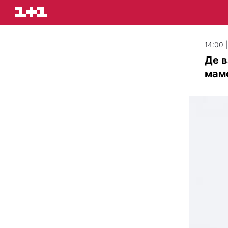
14:00 
Де в
мам