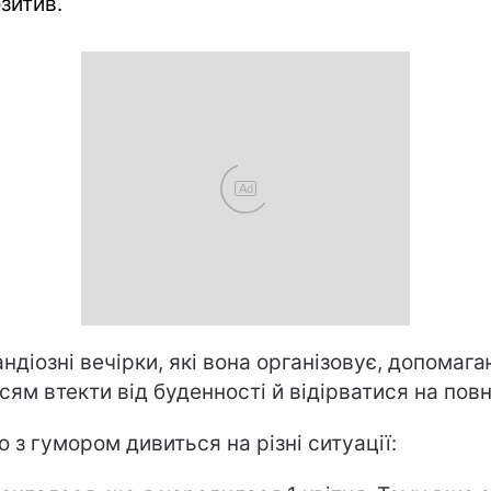
озитив.
Ad
андіозні вечірки, які вона організовує, допомаг
сям втекти від буденності й відірватися на повн
о з гумором дивиться на різні ситуації: