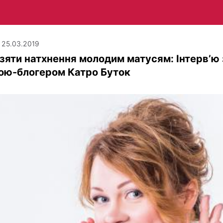
| 25.03.2019
зяти натхнення молодим матусям: Інтерв’ю 
ою-блогером Катро Буток