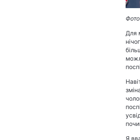
Фото
Для 
нічо
біль
можл
посп
Наві
змін
чоло
посп
усві
почи
Я вв