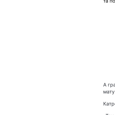
та п
А гр
мату
Катр