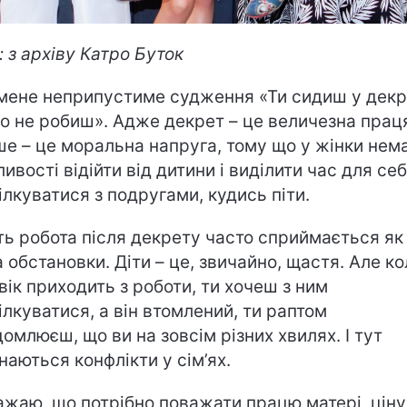
: з архіву Катро Буток
мене неприпустиме судження «Ти сидиш у декре
го не робиш». Адже декрет – це величезна праця
ше – це моральна напруга, тому що у жінки нем
ивості відійти від дитини і виділити час для себ
ілкуватися з подругами, кудись піти.
ть робота після декрету часто сприймається як
а обстановки. Діти – це, звичайно, щастя. Але ко
вік приходить з роботи, ти хочеш з ним
ілкуватися, а він втомлений, ти раптом
домлюєш, що ви на зовсім різних хвилях. І тут
наються конфлікти у сім’ях.
ажаю, що потрібно поважати працю матері, цін