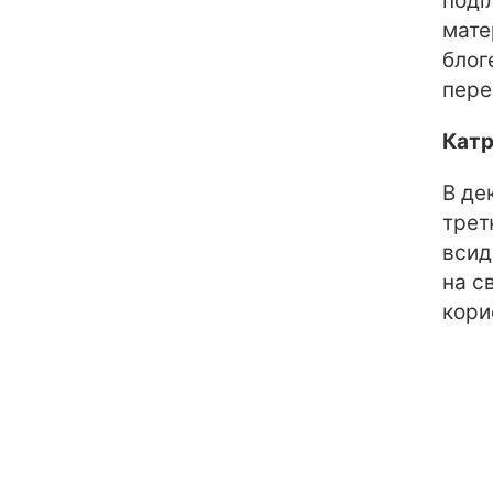
поді
мате
блог
пере
Катр
В де
трет
всид
на с
кори