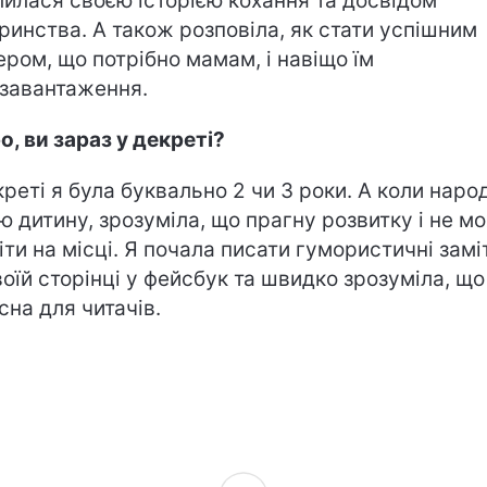
лилася своєю історією кохання та досвідом
ринства. А також розповіла, як стати успішним
ером, що потрібно мамам, і навіщо їм
завантаження.
о, ви зараз у декреті?
креті я була буквально 2 чи 3 роки. А коли наро
ю дитину, зрозуміла, що прагну розвитку і не м
іти на місці. Я почала писати гумористичні замі
воїй сторінці у фейсбук та швидко зрозуміла, що
сна для читачів.