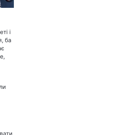
ті і
, ба
ає
е,
ли
увати