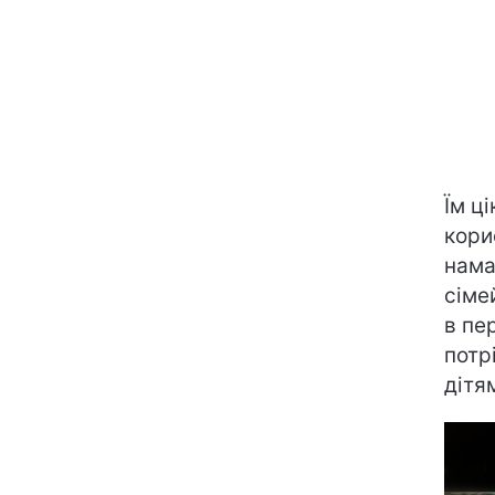
Їм ці
кори
нама
сіме
в пер
потр
дітя