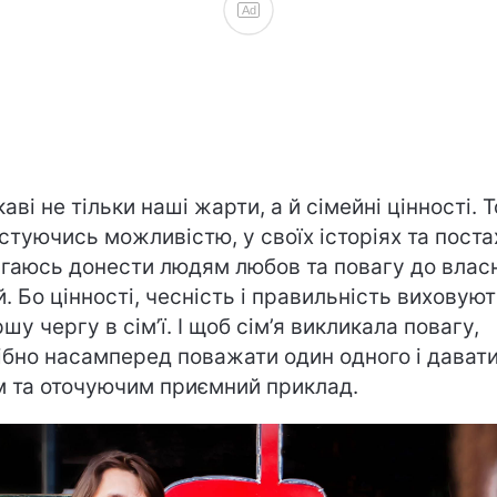
Ad
каві не тільки наші жарти, а й сімейні цінності. 
стуючись можливістю, у своїх історіях та поста
гаюсь донести людям любов та повагу до влас
й. Бо цінності, чесність і правильність виховую
шу чергу в сім’ї. І щоб сім’я викликала повагу,
ібно насамперед поважати один одного і дават
м та оточуючим приємний приклад.