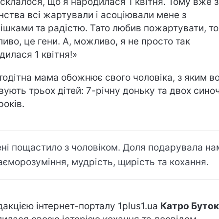
 склалося, що я народилася 1 квітня. Тому вже з
нства всі жартували і асоціювали мене з
ішками та радістю. Тато любив пожартувати, то
иво, це гени. А, можливо, я не просто так
дилася 1 квітня!»
тодітна мама обожнює свого чоловіка, з яким в
вують трьох дітей: 7-річну доньку та двох синоч
років.
ні пощастило з чоловіком. Доля подарувала на
аєморозуміння, мудрість, щирість та кохання.
дакцією інтернет-порталу 1plus1.ua
Катро Буток