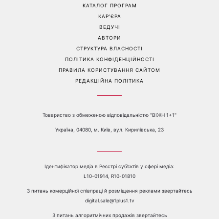
пояснила, чому насправді
рідкісні сімейні фото з 14-
пари сваряться через
річним сином і зворушила
побут
Мережу
Перейти на повну версію сайту
Контакти:
е-mail:
media@1plus1.tv
Телефон:
+38 044 490 01 01
ПРО КАНАЛ
РЕКЛАМА
ПРОБЛЕМИ З ПРИЙОМОМ КАНАЛУ 1+1
КАТАЛОГ ПРОГРАМ