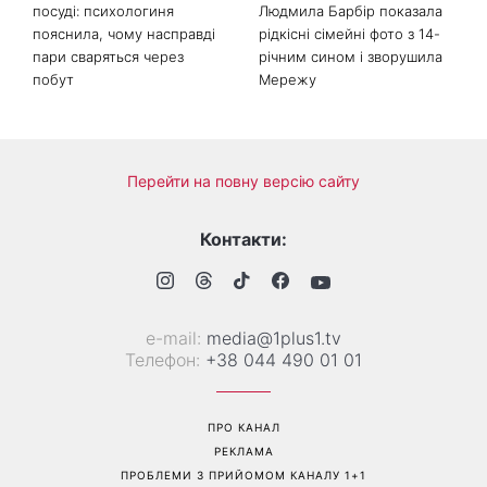
Справа не в немитому
«Вже доросла людина»:
посуді: психологиня
Людмила Барбір показала