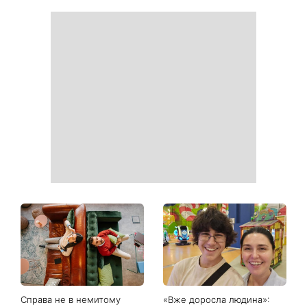
Білі кросівки знову будуть
Гороскоп на 9 серпня для
як нові: два прості
всіх знаків зодіаку: день
продукти з кухні легко
рішень, які більше не
приберуть плями та
можна відкладати
неприємний запах
День ангела 9 серпня:
Найпопулярніший салат
Пантелеймон, Микола та
літа: готуємо «Зелену
Сава серед іменинників -
Богиню»
чому цього дня варто
зробити добру справу