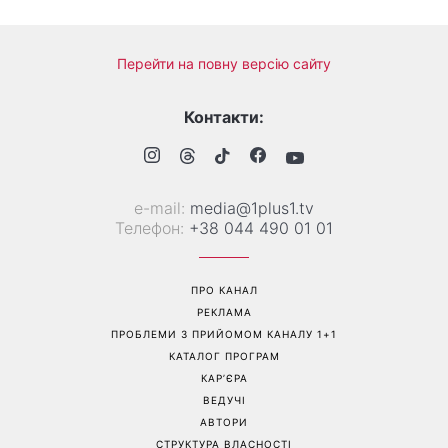
Справа не в немитому
«Вже доросла людина»:
посуді: психологиня
Людмила Барбір показала
пояснила, чому насправді
рідкісні сімейні фото з 14-
пари сваряться через
річним сином і зворушила
побут
Мережу