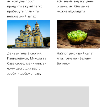
Останні новини
Білі кросівки знову будуть
Гороскоп на 9 серпня для
як нові: два прості
всіх знаків зодіаку: день