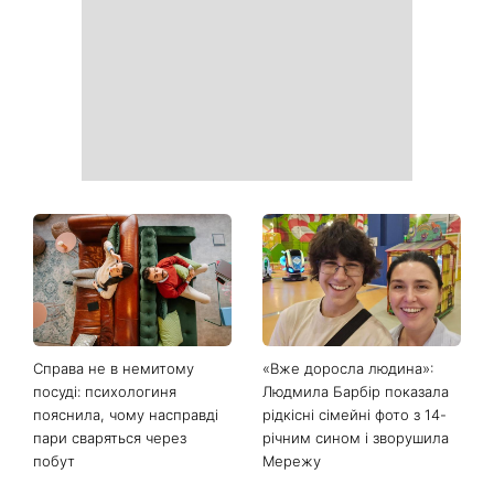
продукти з кухні легко
рішень, які більше не
приберуть плями та
можна відкладати
неприємний запах
День ангела 9 серпня:
Найпопулярніший салат
Пантелеймон, Микола та
літа: готуємо «Зелену
Сава серед іменинників -
Богиню»
чому цього дня варто
зробити добру справу