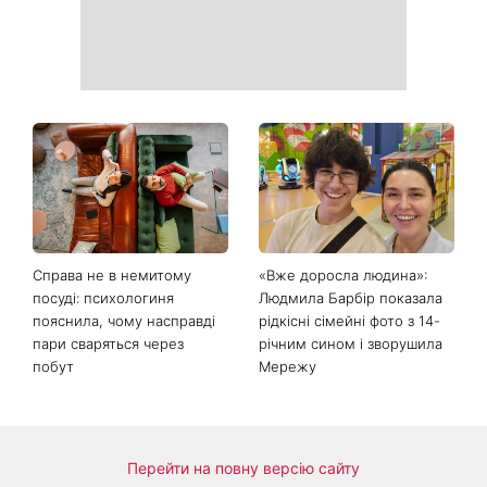
День ангела 9 серпня:
Найпопулярніший салат
Пантелеймон, Микола та
літа: готуємо «Зелену
Сава серед іменинників -
Богиню»
чому цього дня варто
зробити добру справу