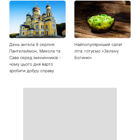
Останні новини
Білі кросівки знову будуть
Гороскоп на 9 серпня для
як нові: два прості
всіх знаків зодіаку: день
продукти з кухні легко
рішень, які більше не
приберуть плями та
можна відкладати
неприємний запах