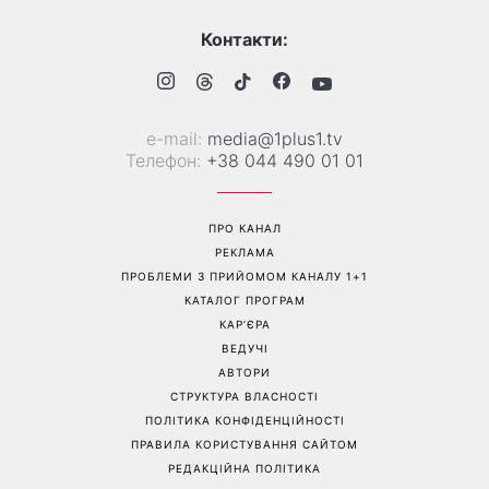
Справа не в немитому
«Вже доросла людина»:
посуді: психологиня
Людмила Барбір показала
пояснила, чому насправді
рідкісні сімейні фото з 14-
пари сваряться через
річним сином і зворушила
побут
Мережу
Перейти на повну версію сайту