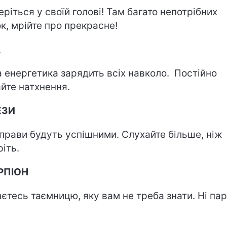
еріться у своїй голові! Там багато непотрібних
к, мрійте про прекрасне!
А
 енергетика зарядить всіх навколо. Постійно
йте натхнення.
ЕЗИ
справи будуть успішними. Слухайте більше, ніж
ріть.
РПІОН
аєтесь таємницю, яку вам не треба знати. Ні пар