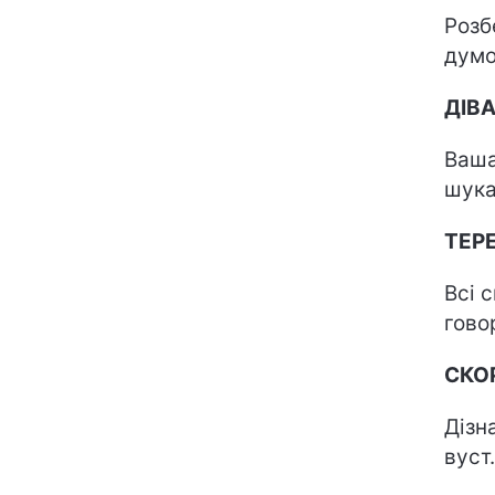
Розб
думо
ДІВ
Ваша
шука
ТЕР
Всі 
гово
СКО
Дізн
вуст.