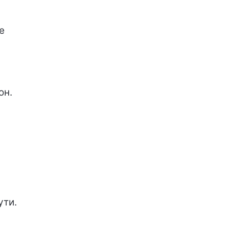
е
он.
ути.