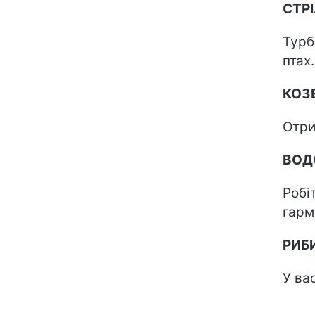
СТР
Турб
птах.
КОЗЕ
Отри
ВОД
Робі
гарм
РИБ
У ва