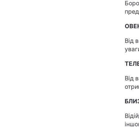
Боро
пред
ОВ
Від 
уваг
ТЕЛ
Від 
отри
БЛИ
Віді
інш