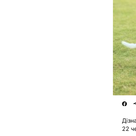
Дізн
22 ч