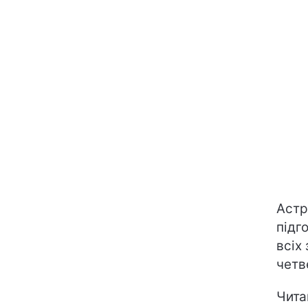
Астр
підг
всіх 
четв
Чита