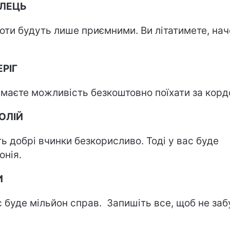
ІЛЕЦЬ
оти будуть лише приємними. Ви літатимете, нач
РІГ
маєте можливість безкоштовно поїхати за корд
ОЛІЙ
ть добрі вчинки безкорисливо. Тоді у вас буде
онія.
И
с буде мільйон справ. Запишіть все, щоб не заб