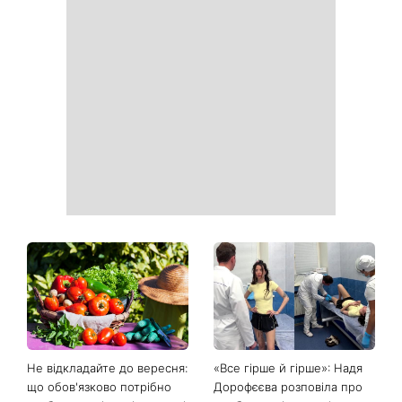
Життя цих знаків зодіаку
Як почати бігати після 35
вже не буде колишнім:
років і не кинути це через
гороскоп назвав тих, на
тиждень: 6 правил, які
кого чекає великий
дійсно працюють
поворот із 8 серпня
Рейтинги зашкалюють: 3
Головний стильний тренд
турецькі серіали, які стали
соцмереж: чому
головними хітами 2026
мініспідниця з паєтками
року
підкорила Instagram