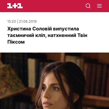
15:20 | 21.06.2019
Христина Соловій випустила
таємничий кліп, натхненний Твін
Піксом