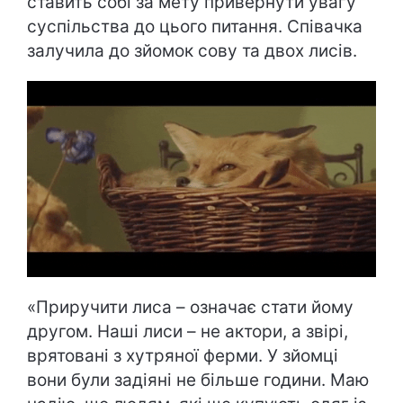
ставить собі за мету привернути увагу
суспільства до цього питання. Співачка
залучила до зйомок сову та двох лисів.
«Приручити лиса – означає стати йому
другом. Наші лиси – не актори, а звірі,
врятовані з хутряної ферми. У зйомці
вони були задіяні не більше години. Маю