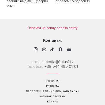
Не відкладайте до вересня:
«Все гірше й гірше»: Надя
що обов'язково потрібно
Дорофєєва розповіла про
зробити на ділянці у серпні
проблеми зі здоров’ям