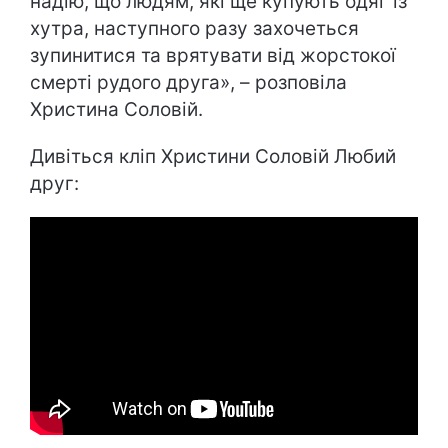
надію, що людям, які ще купують одяг із
хутра, наступного разу захочеться
зупинитися та врятувати від жорстокої
смерті рудого друга», – розповіла
Христина Соловій.
Дивіться кліп Христини Соловій Любий
друг: