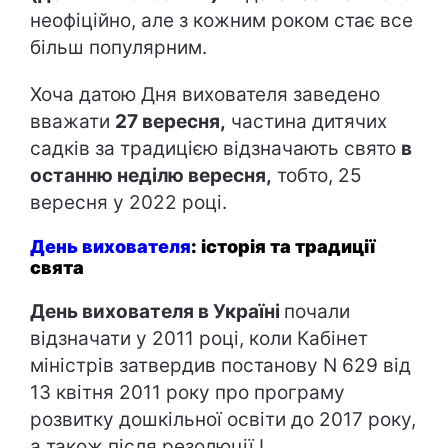
неофіційно, але з кожним роком стає все
більш популярним.
Хоча датою Дня вихователя заведено
вважати
27 вересня,
частина дитячих
садків за традицією відзначають свято
в
останню неділю вересня,
тобто, 25
вересня у 2022 році.
День вихователя
: історія та традиції
свята
День вихователя в Україні
почали
відзначати у 2011 році, коли Кабінет
міністрів затвердив постанову N 629 від
13 квітня 2011 року про програму
розвитку дошкільної освіти до 2017 року,
а також після резолюції I