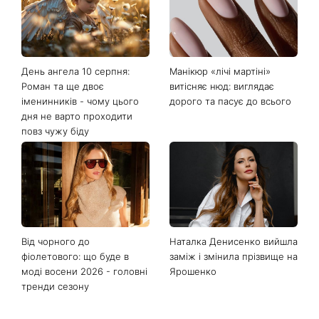
День ангела 10 серпня:
Манікюр «лічі мартіні»
Роман та ще двоє
витісняє нюд: виглядає
іменинників - чому цього
дорого та пасує до всього
дня не варто проходити
повз чужу біду
Від чорного до
Наталка Денисенко вийшла
фіолетового: що буде в
заміж і змінила прізвище на
моді восени 2026 - головні
Ярошенко
тренди сезону