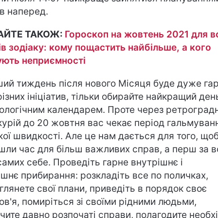
в наперед.
АЙТЕ ТАКОЖ:
Гороскоп на жовтень 2021 для в
ів зодіаку: кому пощастить найбільше, а кого
ують неприємності
ий тиждень після нового Місяця буде дуже га
різних ініціатив, тільки обирайте найкращий ден
ологічним календарем. Проте через ретроград
урій до 20 жовтня вас чекає період гальмуванн
кої швидкості. Але це нам дається для того, що
шли час для більш важливих справ, а перш за в
самих себе. Проведіть гарне внутрішнє і
ішнє прибирання: розкладіть все по поличках,
глянете свої плани, приведіть в порядок своє
ов'я, помиріться зі своїми рідними людьми,
нчите давно розпочаті справи, полагодите необх