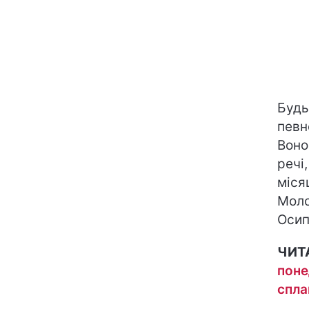
Будь
певн
Воно
речі
міся
Моло
Осип
ЧИТ
поне
спла