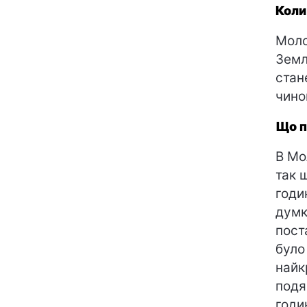
Коли
Моло
Земл
стан
чино
Що п
В Мо
так 
годи
думк
пост
було
найк
подя
годи