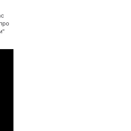
ас
 про
и"