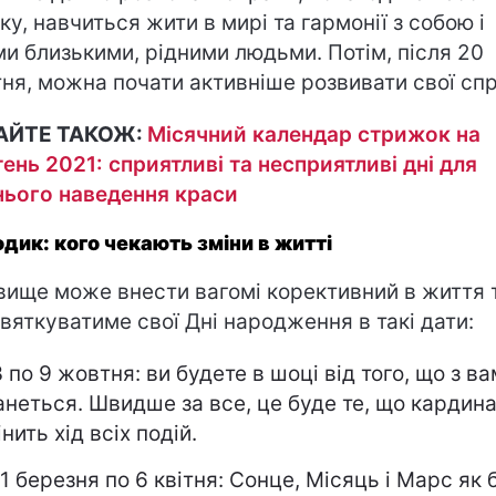
іку, навчиться жити в мирі та гармонії з собою і
ми близькими, рідними людьми. Потім, після 20
ня, можна почати активніше розвивати свої спр
АЙТЕ ТАКОЖ:
Місячний календар стрижок на
ень 2021: сприятливі та несприятливі дні для
нього наведення краси
дик: кого чекають зміни в житті
вище може внести вагомі корективний в життя 
святкуватиме свої Дні народження в такі дати:
3 по 9 жовтня: ви будете в шоці від того, що з в
анеться. Швидше за все, це буде те, що кардин
інить хід всіх подій.
31 березня по 6 квітня: Сонце, Місяць і Марс як 