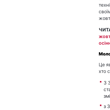
техн
свої
жовт
ЧИТ
жовт
осін
Моло
Це я
хто 
З 
ст
зм
з 