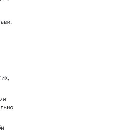
ави.
тих,
ами
ально
би