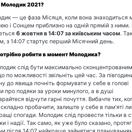
 Молодик 2021?
дик — це фаза Місяця, коли вона знаходиться 
ею і Сонцем приблизно на одній прямій з ними.
еться
6 жовтня в 14:07 за київським часом
. Та
м, з 14:07 стартує перший Місячний день.
отрібно робити в момент Молодика?
лодик слід бути максимально сконцентрованим
що по можливості звільніть цей час. За півгодин
ну до явища почніть формувати у себе в голові
и про подяки за уроки минулого, а в душі
арайтеся відчути гарні почуття. Вибачте тих, ко
 складно пробачити, залиште у себе в пам'яті л
ращі спогади. Молодик слід провести тільки в с
ки і надії. Так само, як уже було сказано, протя
ни після 14:07 найкраще зайнятися планування