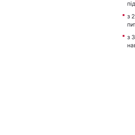
пі
з 
пи
з 
на