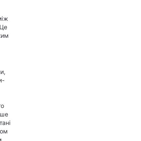
між
 Це
ким
и,
и-
го
ише
тані
гом
м