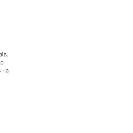
в
зів.
До
 на