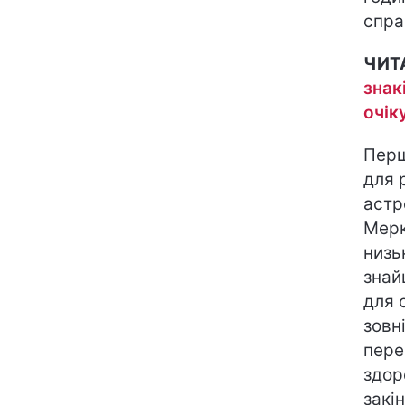
спра
ЧИТ
знак
очік
Перш
для 
астр
Мерк
низь
знай
для 
зовн
пере
здор
закі