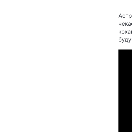
Астр
чека
коха
буду