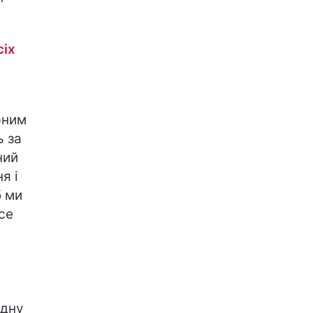
сіх
рним
ь за
ний
я і
б ми
се
ідну