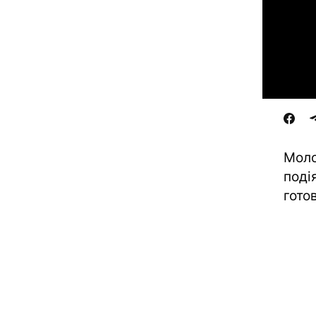
Моло
поді
гото