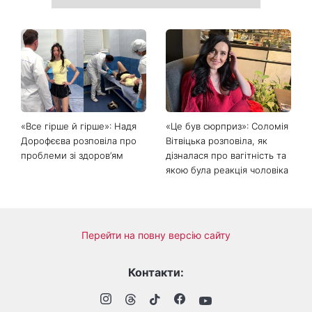
Головний стильний тренд
Не відкладайте до вересня:
соцмереж: чому
що обов'язково потрібно
мініспідниця з паєтками
зробити на ділянці у серпні
підкорила Instagram
2026