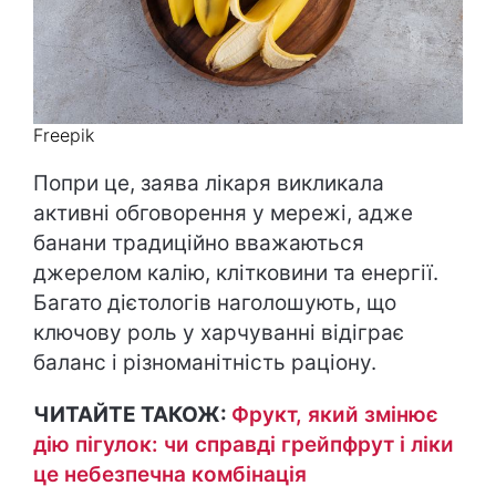
Freepik
Попри це, заява лікаря викликала
активні обговорення у мережі, адже
банани традиційно вважаються
джерелом калію, клітковини та енергії.
Багато дієтологів наголошують, що
ключову роль у харчуванні відіграє
баланс і різноманітність раціону.
ЧИТАЙТЕ ТАКОЖ:
Фрукт, який змінює
дію пігулок: чи справді грейпфрут і ліки
це небезпечна комбінація