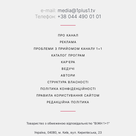
«Все гірше й гірше»: Надя
«Це був сюрприз»: Соломія
Дорофєєва розповіла про
Вітвіцька розповіла, як
проблеми зі здоров’ям
дізналася про вагітність та
якою була реакція чоловіка
Перейти на повну версію сайту
Контакти: