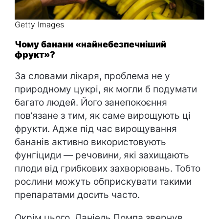
Getty Images
Чому банани «найнебезпечніший
фрукт»?
За словами лікаря, проблема не у
природному цукрі, як могли б подумати
багато людей. Його занепокоєння
пов’язане з тим, як саме вирощують ці
фрукти. Адже під час вирощування
бананів активно використовують
фунгіциди — речовини, які захищають
плоди від грибкових захворювань. Тобто
рослини можуть обприскувати такими
препаратами досить часто.
Окрім цього, Даніель Помпа звернув