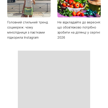
Останні новини
Як почати бігати після 35
Рейтинги зашкалюють: 3
років і не кинути це через
турецькі серіали, які стали
тиждень: 6 правил, які
головними хітами 2026
дійсно працюють
року