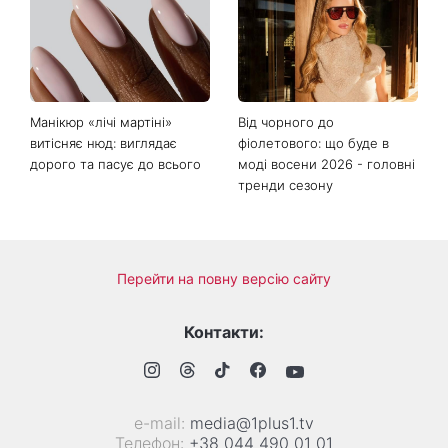
Грубич поділився
Роман та ще двоє
кумедними спогадами про
іменинників - чому цього
Пономарьова та показав
дня не варто проходити
рідкісні архівні фото
повз чужу біду