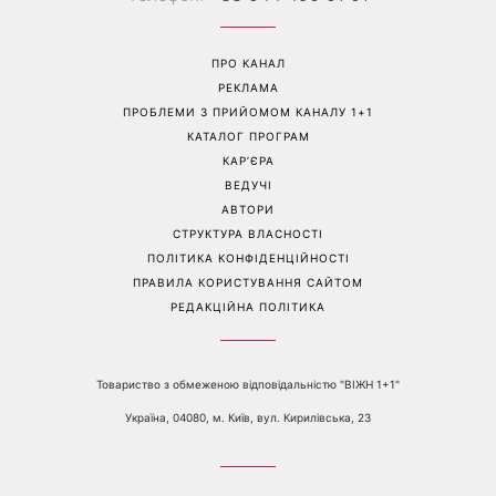
Манікюр «лічі мартіні»
Від чорного до
витісняє нюд: виглядає
фіолетового: що буде в
дорого та пасує до всього
моді восени 2026 - головні
тренди сезону
Перейти на повну версію сайту
Контакти:
е-mail:
media@1plus1.tv
Телефон:
+38 044 490 01 01