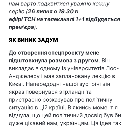
нам варто подивитися уважно кожну
серію (
26 липня о 19.30 в
ефірі ТСН на телеканалі 1+1 відбудеться
прем'єра
).
ЯК ВИНИК ЗАДУМ
До створення спецпроєкту мене
підштовхнула розмова з другом
. Він
викладає в одному із університетів Лос-
Анджелесу і мав заплановану лекцію в
Києві. Напередодні нашої зустрічі він
якраз повернувся з Ірландії та
пристрасно розказував про політичну
ситуацію в цій країні. В якийсь момент я
відчула, що цей політичний досвід був би
дуже цікавий нам, українцям. Ця ідея так