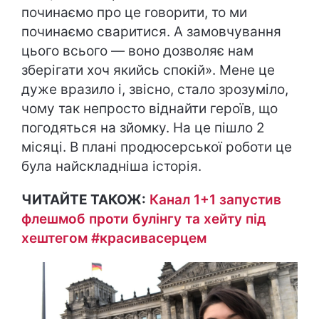
починаємо про це говорити, то ми
починаємо сваритися. А замовчування
цього всього — воно дозволяє нам
зберігати хоч якийсь спокій». Мене це
дуже вразило і, звісно, стало зрозуміло,
чому так непросто віднайти героїв, що
погодяться на зйомку. На це пішло 2
місяці. В плані продюсерської роботи це
була найскладніша історія.
ЧИТАЙТЕ ТАКОЖ:
Канал 1+1 запустив
флешмоб проти булінгу та хейту під
хештегом #красивасерцем