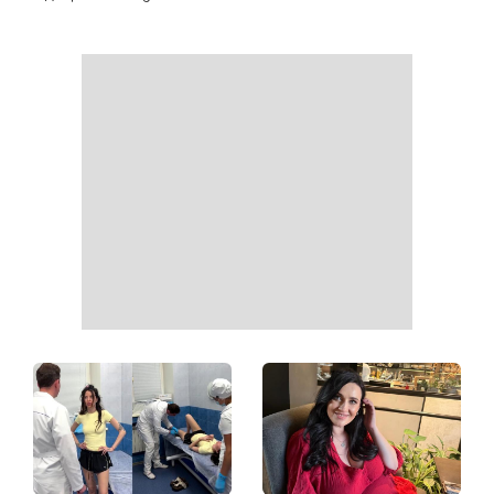
Як почати бігати після 35
Рейтинги зашкалюють: 3
років і не кинути це через
турецькі серіали, які стали
тиждень: 6 правил, які
головними хітами 2026
дійсно працюють
року
Головний стильний тренд
Не відкладайте до вересня:
соцмереж: чому
що обов'язково потрібно
мініспідниця з паєтками
зробити на ділянці у серпні
підкорила Instagram
2026