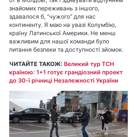
от в Молдові, так і здивувати відлунням
знайомих переживань з іншого,
здавалося б, “чужого” для нас
континенту. Я маю на увазі Колумбію,
країну Латинської Америки. Не менш
важливим для нашої команди було
питання безпеки та доступності зйомок.
ЧИТАЙТЕ ТАКОЖ:
Великий тур ТСН
країною: 1+1 готує грандіозний проект
до 30-ї річниці Незалежності України