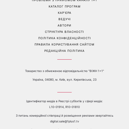
«Все гірше й гірше»: Надя
«Це був сюрприз»: Соломія
Дорофєєва розповіла про
Вітвіцька розповіла, як
проблеми зі здоров’ям
дізналася про вагітність та
якою була реакція чоловіка
Перейти на повну версію сайту
Контакти:
е-mail:
media@1plus1.tv
Телефон:
+38 044 490 01 01
ПРО КАНАЛ
РЕКЛАМА
ПРОБЛЕМИ З ПРИЙОМОМ КАНАЛУ 1+1