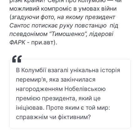
різні країни? Серія про Колумбію — чи
можливий компроміс в умовах війни
(
згадуючи фото, на якому президент
Сантос потискає руку повстанцю під
псевдонімом “Тимошенко”, лідерові
ФАРК
- при.авт).
В Колумбії взагалі унікальна історія
перемир’я, яка закінчилася
нагородженням Нобелівською
премією президента, який це
ініціював. Проте яким є той мир:
справжнім чи фіктивним?