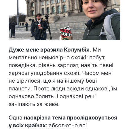
Дуже мене вразила Колумбія.
Ми
ментально неймовірно схожі: побут,
поведінка, рівень зарплат, навіть певні
харчові уподобання схожі. Часом мені
не вірилося, що я на іншому боці
планети. Проте люди всюди однакові, їм
однаково болить і однакові речі
зачіпають за живе.
Одна
наскрізна тема прослідковується
у всіх країнах
: абсолютно всі