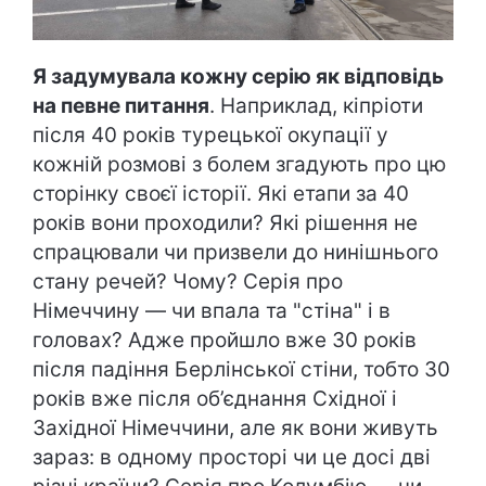
Я задумувала кожну серію як відповідь
на певне питання
. Наприклад, кіпріоти
після 40 років турецької окупації у
кожній розмові з болем згадують про цю
сторінку своєї історії. Які етапи за 40
років вони проходили? Які рішення не
спрацювали чи призвели до нинішнього
стану речей? Чому? Серія про
Німеччину — чи впала та "стіна" і в
головах? Адже пройшло вже 30 років
після падіння Берлінської стіни, тобто 30
років вже після об’єднання Східної і
Західної Німеччини, але як вони живуть
зараз: в одному просторі чи це досі дві