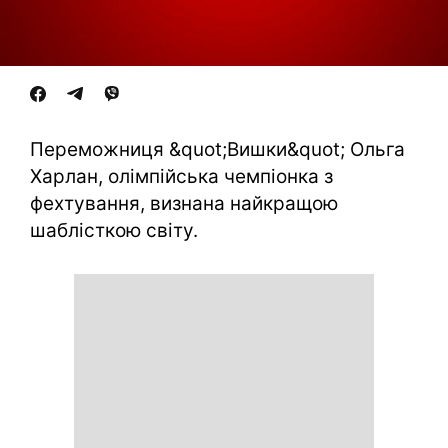
Переможниця &quot;Вишки&quot; Ольга
Харлан, олімпійська чемпіонка з
фехтування, визнана найкращою
шаблісткою світу.