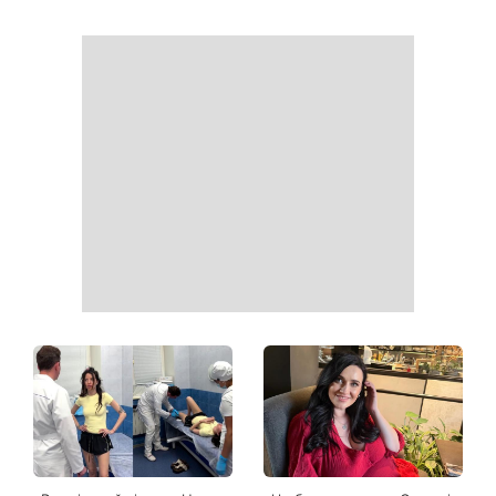
Головний стильний тренд
Не відкладайте до вересня:
соцмереж: чому
що обов'язково потрібно
мініспідниця з паєтками
зробити на ділянці у серпні
підкорила Instagram
2026