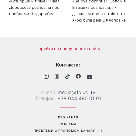
«Все гірше й гірше»: Надя
«Це був сюрприз»: Соломія
Дорофєєва розповіла про
Вітвіцька розповіла, як
проблеми зі здоров’ям
дізналася про вагітність та
якою була реакція чоловіка
Перейти на повну версію сайту
Контакти: