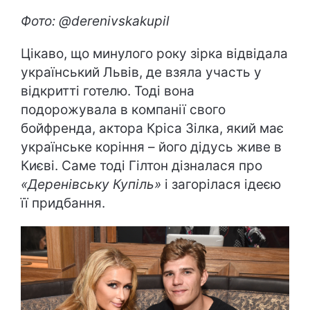
Фото: @derenivskakupil
Цікаво, що минулого року зірка відвідала
український Львів, де взяла участь у
відкритті готелю. Тоді вона
подорожувала в компанії свого
бойфренда, актора Кріса Зілка, який має
українське коріння – його дідусь живе в
Києві. Саме тоді Гілтон дізналася про
«Деренівську Купіль»
і загорілася ідеєю
її придбання.