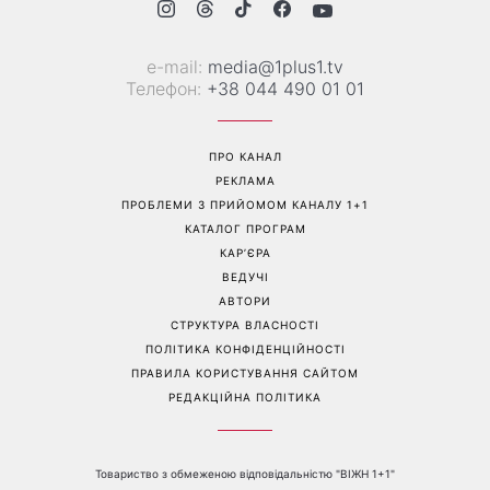
Більше не приховує кохану:
Гороскоп на 8 серпня для
Володимир Дантес вперше
всіх знаків зодіаку: кому
відкрито показався з новою
повернеться удача, а кому
обраницею
варто сказати «ні»
Перейти на повну версію сайту
Контакти: