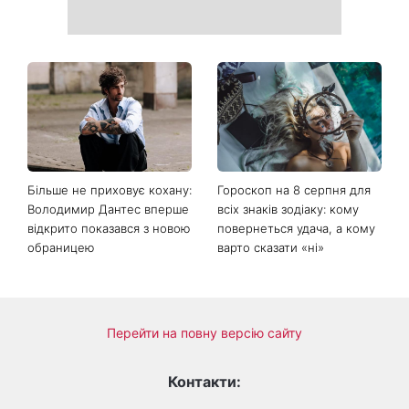
Коли немає кондиціонера:
Погода різко зміниться на
3 прості способи
вихідних: у яких областях
охолодити квартиру в
України вдарять зливи з
спеку
градом