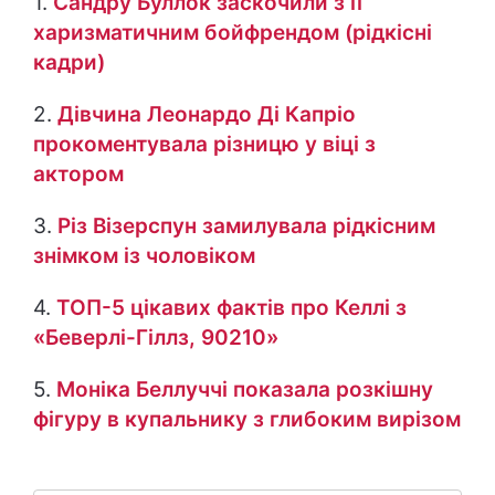
1.
Сандру Буллок заскочили з її
харизматичним бойфрендом (рідкісні
кадри)
2.
Дівчина Леонардо Ді Капріо
прокоментувала різницю у віці з
актором
3.
Різ Візерспун замилувала рідкісним
знімком із чоловіком
4.
ТОП-5 цікавих фактів про Келлі з
«Беверлі-Гіллз, 90210»
5.
Моніка Беллуччі показала розкішну
фігуру в купальнику з глибоким вирізом