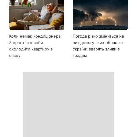
Останні новини
Ваші дані можуть бути на
Софія Ротару нарешті
чеку: Укрпошта почала
показалася публіці: як зараз
друкувати персональну
виглядає легендарна 79-
інформацію в
річна співачка
розрахункових квитанціях