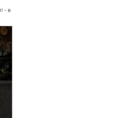
і - в