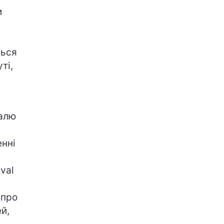
и
ться
ті,
валю
енні
ival
 про
й,