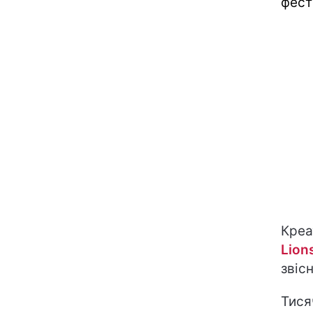
фест
Креа
Lion
звіс
Тися