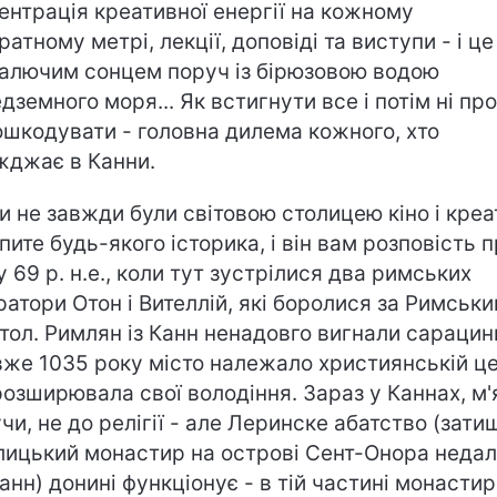
ентрація креативної енергії на кожному
ратному метрі, лекції, доповіді та виступи - і це
палючим сонцем поруч із бірюзовою водою
дземного моря... Як встигнути все і потім ні пр
ошкодувати - головна дилема кожного, хто
жджає в Канни.
и не завжди були світовою столицею кіно і креа
пите будь-якого історика, і він вам розповість 
у 69 р. н.е., коли тут зустрілися два римських
ратори Отон і Вителлій, які боролися за Римськи
тол. Римлян із Канн ненадовго вигнали сарацин
вже 1035 року місто належало християнській це
розширювала свої володіння. Зараз у Каннах, м'
чи, не до релігії - але Леринске абатство (зати
лицький монастир на острові Сент-Онора неда
Канн) донині функціонує - в тій частині монастир