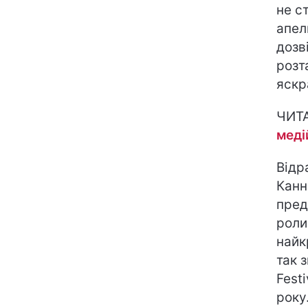
не с
апел
дозв
розт
яскр
ЧИТ
меді
Відр
Канн
пред
роли
найк
так 
Fest
року