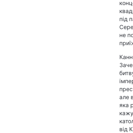
конц
квад
під 
Сере
не п
приї
Канн
Заче
битв
імпе
прес
але 
яка 
кажу
като
від 