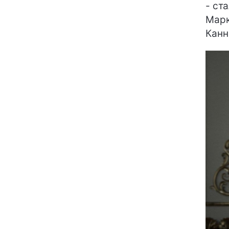
- ст
Марк
Канн