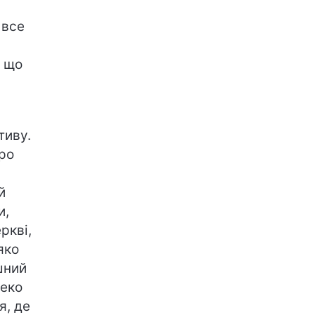
 все
о що
тиву.
про
й
и,
ркві,
яко
шний
леко
я, де