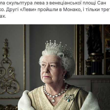
ала скульптура лева з венеціанської площі Сан
о. Другі «Леви» пройшли в Монако, і тільки трет
ах.