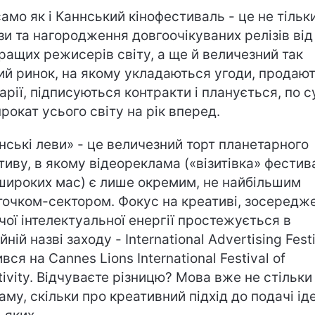
само як і Каннський кінофестиваль - це не тільк
зи та нагородження довгоочікуваних релізів від
ращих режисерів світу, а ще й величезний так
ий ринок, на якому укладаються угоди, продаю
арії, підписуються контракти і планується, по су
прокат усього світу на рік вперед.
нські леви» - це величезний торт планетарного
тиву, в якому відеореклама («візитівка» фести
широких мас) є лише окремим, не найбільшим
очком-сектором. Фокус на креативі, зосередж
чої інтелектуальної енергії простежується в
йній назві заходу - International Advertising Fest
вся на Cannes Lions International Festival of
tivity. Відчуваєте різницю? Мова вже не стільки
аму, скільки про креативний підхід до подачі іде