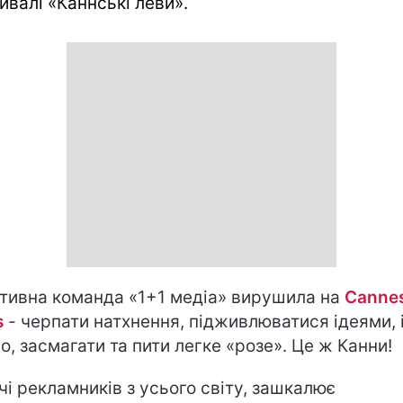
ивалі «Каннські леви».
тивна команда «1+1 медіа» вирушила на
Canne
s
- черпати натхнення, підживлюватися ідеями, і
но, засмагати та пити легке «розе». Це ж Канни!
чі рекламників з усього світу, зашкалює