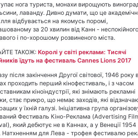
тупає нога туриста, монахи вирощують виногра
ьсини, лаванду. Дивно думати, що це академічн
ілля відбувається на якомусь поромі,
ашованому за 20 хвилин від Канн - неспокійного
авого і по-хорошому розвиненого міста.
АЙТЕ ТАКОЖ:
Королі у світі реклами: Тисячі
йників їдуть на фестиваль Cannes Lions 2017
азу після закінчення Другої світової, 1946 року 
ах проходить перший кінофестиваль, і з часом
ставникам кіноіндустрії, які знімають рекламні
ки, стає прикро, що немає заходів, які відзнача
ращих у їхній галузі. Ініціативна група організов
званий Фестиваль Кіно-Реклама (Advertising Fil
ival), який дебютує не в Каннах, а у Венеції 1954
. Натхненням для Лева - трофея фестивалю ре