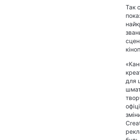
Так 
пока
найк
зван
сцен
кіно
«Кан
креа
для 
шмат
твор
офіці
зміни
Crea
рекл