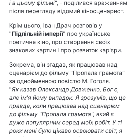
і в цьому фільмі
", - поділився враженням
після перегляду відомий кіносценарист.
Крім цього, Іван Драч розповів у
"
Підпільній імперії
" про українське
поетичне кіно, про створення своїх
знакових картин і про розвиток кар'єри.
Зокрема, він згадав, як працював над
сценарієм до фільму "Пропала грамота"
за однойменною повістю М. Гоголя.
"
Як казав Олександр Довженко, Бог є,
але ім'я йому випадок. Я зрозумів, що це
правда, коли працював над сценарієм
до фільму "Пропала грамота", який є
дуже популярним серед моїх робіт. У ті
роки мені було цікаво освоювати світ, я