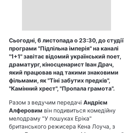
Сьогодні, 6 листопада о 23:30, до студії
програми "Підпільна імперія" на каналі
"1+1" завітає відомий український поет,
драматург, кіносценарист Іван Драч,
який працював над такими знаковими
фільмами, як "Тіні забутих предків",
"Камінний хрест", "Пропала грамота".
Разом з ведучим передачі
Андрієм
Алферовим
він подивиться комедійну
мелодраму "У пошуках Еріка"
британського режисера Кена Лоуча, з