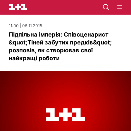
11:00 | 06.11.2015
Підпільна імперія: Співсценарист
&quot;Тіней забутих предків&quot;
розповів, як створював свої
найкращі роботи