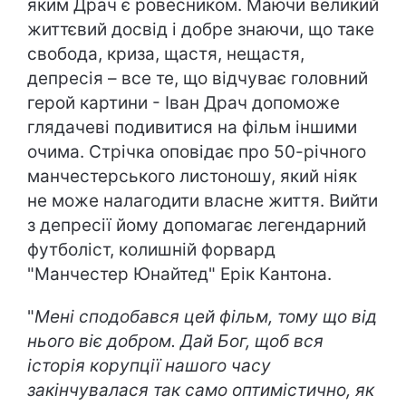
яким Драч є ровесником. Маючи великий
життєвий досвід і добре знаючи, що таке
свобода, криза, щастя, нещастя,
депресія – все те, що відчуває головний
герой картини - Іван Драч допоможе
глядачеві подивитися на фільм іншими
очима. Стрічка оповідає про 50-річного
манчестерського листоношу, який ніяк
не може налагодити власне життя. Вийти
з депресії йому допомагає легендарний
футболіст, колишній форвард
"Манчестер Юнайтед" Ерік Кантона.
"
Мені сподобався цей фільм, тому що від
нього віє добром. Дай Бог, щоб вся
історія корупції нашого часу
закінчувалася так само оптимістично, як