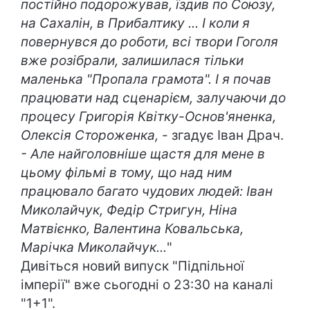
постійно подорожував, їздив по Союзу,
на Сахалін, в Прибалтику ... І коли я
повернувся до роботи, всі твори Гоголя
вже розібрали, залишилася тільки
маленька "Пропала грамота". І я почав
працювати над сценарієм, залучаючи до
процесу Григорія Квітку-Основ'яненка,
Олексія Стороженка,
- згадує Іван Драч.
- Але найголовніше щастя для мене в
цьому фільмі в тому, що над ним
працювало багато чудових людей: Іван
Миколайчук, Федір Стригун, Ніна
Матвієнко, Валентина Ковальська,
Марічка Миколайчук...
"
Дивіться новий випуск "Підпільної
імперії" вже сьогодні о 23:30 на каналі
"1+1".