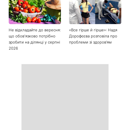
Останні новини
Рейтинги зашкалюють: 3
Головний стильний тренд
турецькі серіали, які стали
соцмереж: чому
головними хітами 2026
мініспідниця з паєтками
року
підкорила Instagram