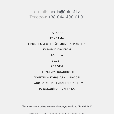
«Це був сюрприз»: Соломія
Зелені помідори на кущах:
Вітвіцька розповіла, як
садівники пояснили, чому
дізналася про вагітність та
плоди не червоніють навіть
якою була реакція чоловіка
у спеку
Перейти на повну версію сайту
Контакти: