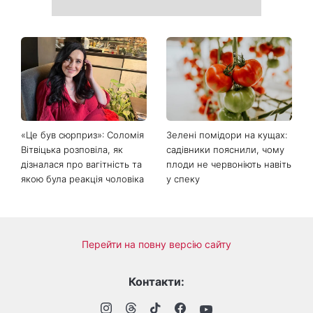
Не відкладайте до вересня:
«Все гірше й гірше»: Надя
що обов'язково потрібно
Дорофєєва розповіла про
зробити на ділянці у серпні
проблеми зі здоров’ям
2026