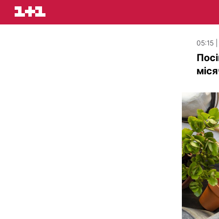
05:15 
Посі
міся