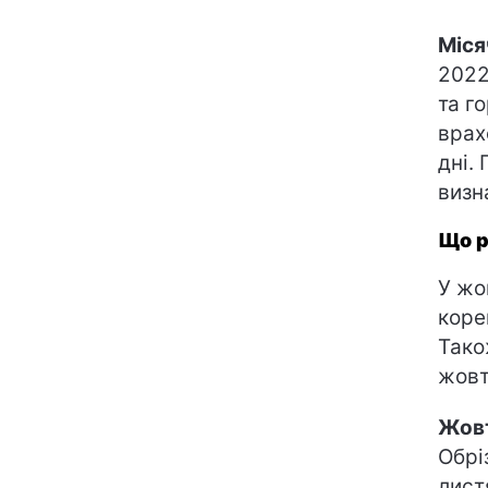
Міся
2022
та г
врах
дні.
визн
Що р
У жо
коре
Тако
жовт
Жов
Обрі
листя