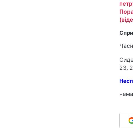
петр
Пора
(від
Спри
Часни
Сиде
23, 
Несп
нема