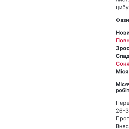
цибу
Фази
Нови
Повн
Зрос
Спад
Соня
Міся
Міся
робі
Пере
26-
Проп
Внес