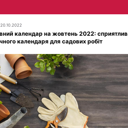
| 20.10.2022
вний календар на жовтень 2022: сприятливі
чного календаря для садових робіт