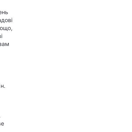
ень
адові
тощо,
і
 вам
н.
.
ве