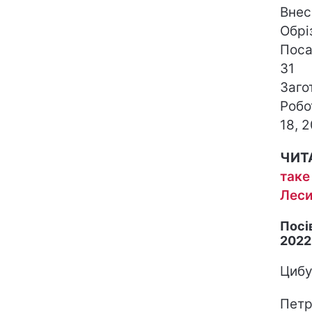
Внес
Обріз
Посад
31
Загот
Робот
18, 2
ЧИТ
таке
Леси
Посі
2022
Цибу
Петру