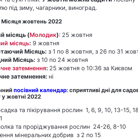
лю під зиму, чагарники, виноград.
 Місяця жовтень 2022
й місяць (
Молодик
)
: 25 жовтня
ий місяць
:
9 жовтня
таючий Місяць:
з 1 по 8 жовтня, з 26 по 31 жов
ний Місяць:
з 10 по 24 жовтня
чне затемнення
:
25 жовтня о 10:36 за Києвом
чне затемнення:
ні
чний
посівний календар
: сприятливі дні для садо
т у жовтні 2022
садка та пікірування рослин 1, 6, 9, 10, 13-15, 1
31
олка та проріджування рослин 24-26, 8-10
ення мінеральних добрив з 2 по 15