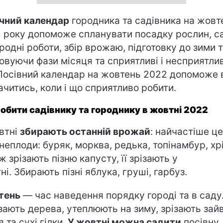
чний календар
городника та садівника на жовт
 року допоможе спланувати посадку рослин, с
ородні роботи, збір врожаю, підготовку до зими 
овуючи фази місяця та сприятливі і несприятлив
 Посівний календар на жовтень 2022 допоможе
ачитись, коли і що сприятливо робити.
обити садівнику та городнику в жовтні 2022
втні
збирають останній врожай
: найчастіше це
неплоди: буряк, морква, редька, топінамбур, хрі
ж зрізають пізню капусту, її зрізають у
ні. Збирають пізні яблука, груші, гарбуз.
тень
— час наведення порядку городі та в саду
зають дерева, утеплюють на зиму, зрізають зай
 та сухі гілки.
У жовтні можна садити
посівну