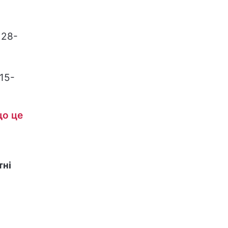
 28-
 15-
що це
тні