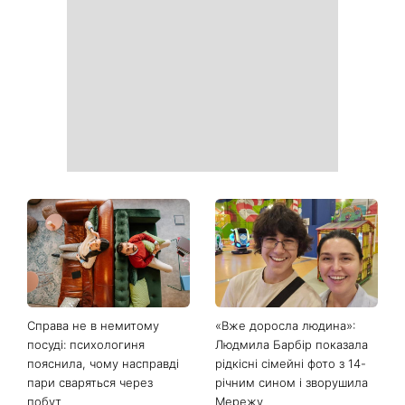
Справа не в немитому
«Вже доросла людина»:
посуді: психологиня
Людмила Барбір показала
пояснила, чому насправді
рідкісні сімейні фото з 14-
пари сваряться через
річним сином і зворушила
побут
Мережу