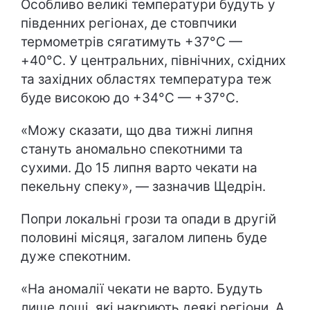
Особливо великі температури будуть у
південних регіонах, де стовпчики
термометрів сягатимуть +37°C —
+40°C. У центральних, північних, східних
та західних областях температура теж
буде високою до +34°C — +37°C.
«Можу сказати, що два тижні липня
стануть аномально спекотними та
сухими. До 15 липня варто чекати на
пекельну спеку», — зазначив Щедрін.
Попри локальні грози та опади в другій
половині місяця, загалом липень буде
дуже спекотним.
«На аномалії чекати не варто. Будуть
лише дощі, які накриють деякі регіони. А