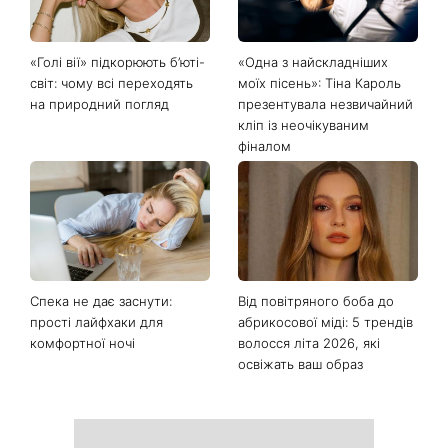
«Голі вії» підкорюють б’юті-
«Одна з найскладніших
світ: чому всі переходять
моїх пісень»: Тіна Кароль
на природний погляд
презентувала незвичайний
кліп із неочікуваним
фіналом
Спека не дає заснути:
Від повітряного боба до
прості лайфхаки для
абрикосової міді: 5 трендів
комфортної ночі
волосся літа 2026, які
освіжать ваш образ