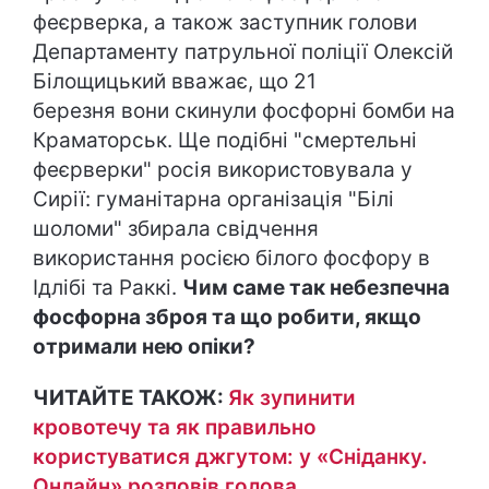
феєрверка, а також заступник голови
Департаменту патрульної поліції Олексій
Білощицький вважає, що 21
березня вони скинули фосфорні бомби на
Краматорськ. Ще подібні "смертельні
феєрверки" росія використовувала у
Сирії: гуманітарна організація "Білі
шоломи" збирала свідчення
використання росією білого фосфору в
Ідлібі та Раккі.
Чим саме так небезпечна
фосфорна зброя та що робити, якщо
отримали нею опіки?
ЧИТАЙТЕ ТАКОЖ:
Як зупинити
кровотечу та як правильно
користуватися джгутом: у «Сніданку.
Онлайн» розповів голова