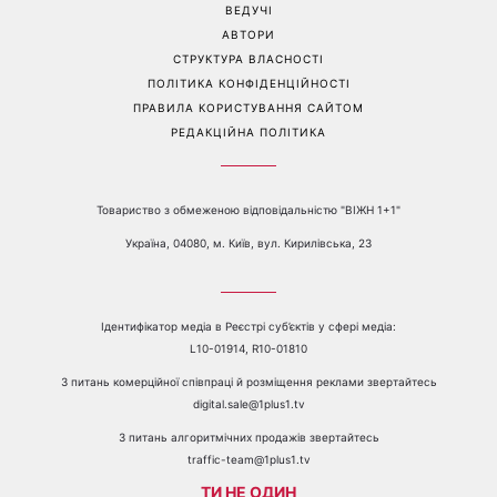
ВЕДУЧІ
АВТОРИ
СТРУКТУРА ВЛАСНОСТІ
ПОЛІТИКА КОНФІДЕНЦІЙНОСТІ
ПРАВИЛА КОРИСТУВАННЯ САЙТОМ
РЕДАКЦІЙНА ПОЛІТИКА
Товариство з обмеженою відповідальністю "ВІЖН 1+1"
Україна, 04080, м. Київ, вул. Кирилівська, 23
Ідентифікатор медіа в Реєстрі суб’єктів у сфері медіа:
L10-01914, R10-01810
З питань комерційної співпраці й розміщення реклами звертайтесь
digital.sale@1plus1.tv
З питань алгоритмічних продажів звертайтесь
traffic-team@1plus1.tv
ТИ НЕ ОДИН