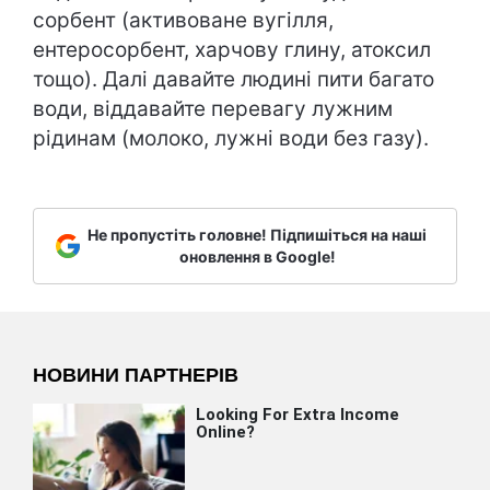
сорбент (активоване вугілля,
ентеросорбент, харчову глину, атоксил
тощо). Далі давайте людині пити багато
води, віддавайте перевагу лужним
рідинам (молоко, лужні води без газу).
Не пропустіть головне! Підпишіться на наші
оновлення в Google!