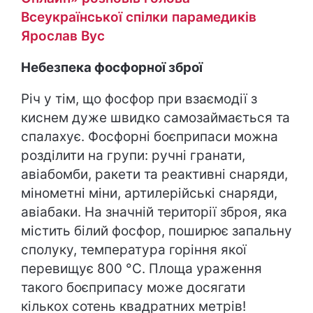
Всеукраїнської спілки парамедиків
Ярослав Вус
Небезпека фосфорної зброї
Річ у тім, що фосфор при взаємодії з
киснем дуже швидко самозаймається та
спалахує. Фосфорні боєприпаси можна
розділити на групи: ручні гранати,
авіабомби, ракети та реактивні снаряди,
мінометні міни, артилерійські снаряди,
авіабаки. На значній території зброя, яка
містить білий фосфор, поширює запальну
сполуку, температура горіння якої
перевищує 800 °C. Площа ураження
такого боєприпасу може досягати
кількох сотень квадратних метрів!